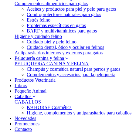
Complementos alimenticios para gatos
Aceites y productos para piel y pelo para gatos
Condroprotectores naturales para gatos
Estrés felino
Problemas específicos en gatos
BARF y multivitamínicos para gatos
Higiene y cuidado felino
Cuidado piel y pelo felino
Cuidado dental, ótico y ocular en felinos
Antiparasitarios internos y externos para gatos
Peluquería canina y felina
PELUQUERíA CANINA Y FELINA
Champús y cosmética natural para perros y gatos
Complementos y accesorios para la peluquería
Productos Veterinaria
Libros
Pequeño Animal
Caballos
CABALLOS
K9 HORSE Cosmética
Higiene, complementos y antiparasitarios para caballos
Novedades
Promociones
Contacto