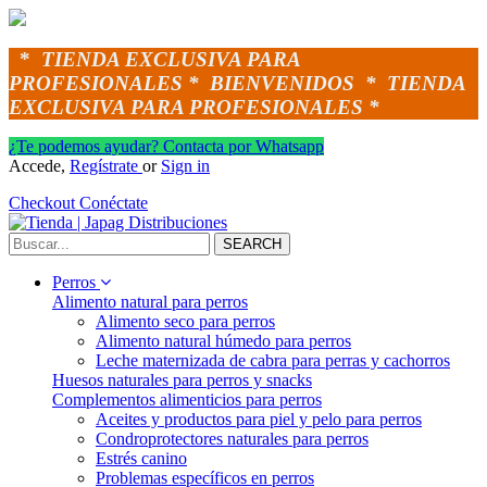
*
TIENDA EXCLUSIVA PARA
PROFESIONALES *
BIENVENIDOS *
TIENDA
EXCLUSIVA PARA PROFESIONALES *
¿Te podemos ayudar? Contacta por Whatsapp
Accede,
Regístrate
or
Sign in
Checkout
Conéctate
SEARCH
Perros
Alimento natural para perros
Alimento seco para perros
Alimento natural húmedo para perros
Leche maternizada de cabra para perras y cachorros
Huesos naturales para perros y snacks
Complementos alimenticios para perros
Aceites y productos para piel y pelo para perros
Condroprotectores naturales para perros
Estrés canino
Problemas específicos en perros