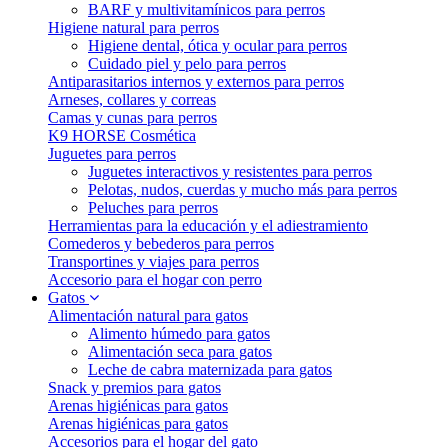
BARF y multivitamínicos para perros
Higiene natural para perros
Higiene dental, ótica y ocular para perros
Cuidado piel y pelo para perros
Antiparasitarios internos y externos para perros
Arneses, collares y correas
Camas y cunas para perros
K9 HORSE Cosmética
Juguetes para perros
Juguetes interactivos y resistentes para perros
Pelotas, nudos, cuerdas y mucho más para perros
Peluches para perros
Herramientas para la educación y el adiestramiento
Comederos y bebederos para perros
Transportines y viajes para perros
Accesorio para el hogar con perro
Gatos
Alimentación natural para gatos
Alimento húmedo para gatos
Alimentación seca para gatos
Leche de cabra maternizada para gatos
Snack y premios para gatos
Arenas higiénicas para gatos
Arenas higiénicas para gatos
Accesorios para el hogar del gato