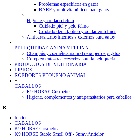
Problemas específicos en gatos
BARF y multivitamínicos para gatos
+
Higiene y cuidado felino
Cuidado piel y pelo felino
Cuidado dental, ótico y ocular en felinos
Antiparasitarios internos y externos para gatos
+
PELUQUERíA CANINA Y FELINA
Champús y cosmética natural para perros y gatos
Complementos y accesorios para la peluquería
PRODUCTOS DE VETERINARIA
LIBROS
ROEDORES-PEQUEÑO ANIMAL
+
CABALLOS
K9 HORSE Cosmética
Higiene, complementos y antiparasitarios para caballos
Inicio
CABALLOS
K9 HORSE Cosmética
K9 HORSE Stable Smell Off - Spray Antiolor