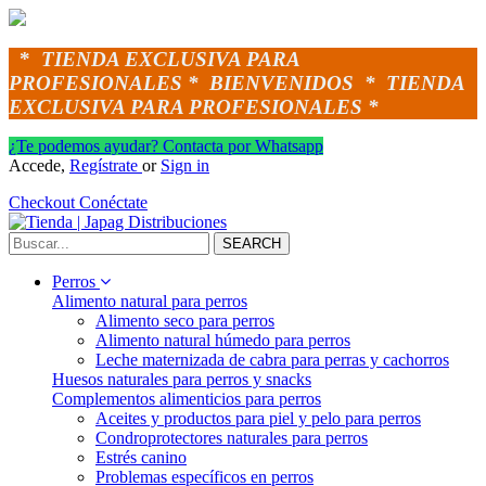
*
TIENDA EXCLUSIVA PARA
PROFESIONALES *
BIENVENIDOS *
TIENDA
EXCLUSIVA PARA PROFESIONALES *
¿Te podemos ayudar? Contacta por Whatsapp
Accede,
Regístrate
or
Sign in
Checkout
Conéctate
SEARCH
Perros
Alimento natural para perros
Alimento seco para perros
Alimento natural húmedo para perros
Leche maternizada de cabra para perras y cachorros
Huesos naturales para perros y snacks
Complementos alimenticios para perros
Aceites y productos para piel y pelo para perros
Condroprotectores naturales para perros
Estrés canino
Problemas específicos en perros