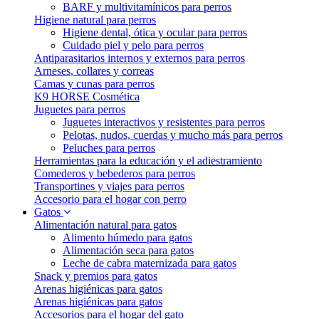
BARF y multivitamínicos para perros
Higiene natural para perros
Higiene dental, ótica y ocular para perros
Cuidado piel y pelo para perros
Antiparasitarios internos y externos para perros
Arneses, collares y correas
Camas y cunas para perros
K9 HORSE Cosmética
Juguetes para perros
Juguetes interactivos y resistentes para perros
Pelotas, nudos, cuerdas y mucho más para perros
Peluches para perros
Herramientas para la educación y el adiestramiento
Comederos y bebederos para perros
Transportines y viajes para perros
Accesorio para el hogar con perro
Gatos
Alimentación natural para gatos
Alimento húmedo para gatos
Alimentación seca para gatos
Leche de cabra maternizada para gatos
Snack y premios para gatos
Arenas higiénicas para gatos
Arenas higiénicas para gatos
Accesorios para el hogar del gato