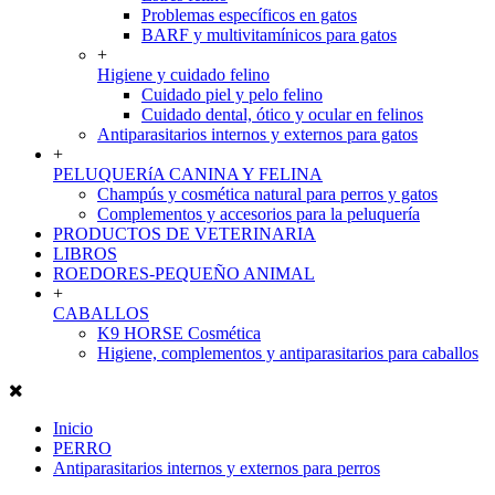
Problemas específicos en gatos
BARF y multivitamínicos para gatos
+
Higiene y cuidado felino
Cuidado piel y pelo felino
Cuidado dental, ótico y ocular en felinos
Antiparasitarios internos y externos para gatos
+
PELUQUERíA CANINA Y FELINA
Champús y cosmética natural para perros y gatos
Complementos y accesorios para la peluquería
PRODUCTOS DE VETERINARIA
LIBROS
ROEDORES-PEQUEÑO ANIMAL
+
CABALLOS
K9 HORSE Cosmética
Higiene, complementos y antiparasitarios para caballos
Inicio
PERRO
Antiparasitarios internos y externos para perros