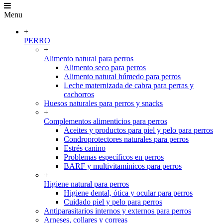
Menu
+
PERRO
+
Alimento natural para perros
Alimento seco para perros
Alimento natural húmedo para perros
Leche maternizada de cabra para perras y
cachorros
Huesos naturales para perros y snacks
+
Complementos alimenticios para perros
Aceites y productos para piel y pelo para perros
Condroprotectores naturales para perros
Estrés canino
Problemas específicos en perros
BARF y multivitamínicos para perros
+
Higiene natural para perros
Higiene dental, ótica y ocular para perros
Cuidado piel y pelo para perros
Antiparasitarios internos y externos para perros
Arneses, collares y correas