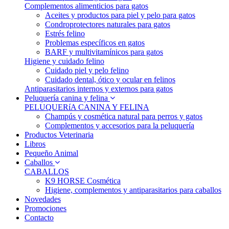
Complementos alimenticios para gatos
Aceites y productos para piel y pelo para gatos
Condroprotectores naturales para gatos
Estrés felino
Problemas específicos en gatos
BARF y multivitamínicos para gatos
Higiene y cuidado felino
Cuidado piel y pelo felino
Cuidado dental, ótico y ocular en felinos
Antiparasitarios internos y externos para gatos
Peluquería canina y felina
PELUQUERíA CANINA Y FELINA
Champús y cosmética natural para perros y gatos
Complementos y accesorios para la peluquería
Productos Veterinaria
Libros
Pequeño Animal
Caballos
CABALLOS
K9 HORSE Cosmética
Higiene, complementos y antiparasitarios para caballos
Novedades
Promociones
Contacto