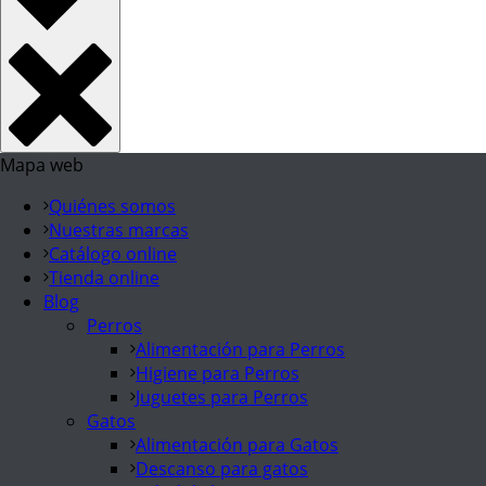
Mapa web
Quiénes somos
Nuestras marcas
Catálogo online
Tienda online
Blog
Perros
Alimentación para Perros
Higiene para Perros
Juguetes para Perros
Gatos
Alimentación para Gatos
Descanso para gatos