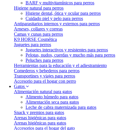
BARF y multivitamínicos para perros
Higiene natural para perros
Higiene dental, ótica y ocular para perros
Cuidado piel y pelo para perros
Antiparasitarios internos y externos para perros
Arneses, collares y correas
Camas y cunas para perros
K9 HORSE Cosmética
Juguetes para perros
Juguetes interactivos y resistentes para perros
Pelotas, nudos, cuerdas y mucho más para perros
Peluches para perros
Herramientas para la educación y el adiestramiento
Comederos y bebederos para perros
Transportines y viajes para perros
Accesorio para el hogar con perro
Gatos
Alimentación natural para gatos
Alimento húmedo para gatos
Alimentación seca para gatos
Leche de cabra maternizada para gatos
Snack y premios para gatos
Arenas higiénicas para gatos
Arenas higiénicas para gatos
Accesorios para el hogar del gato