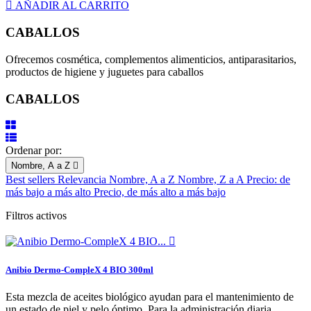

AÑADIR AL CARRITO
CABALLOS
Ofrecemos cosmética, complementos alimenticios, antiparasitarios,
productos de higiene y juguetes para caballos
CABALLOS
Ordenar por:
Nombre, A a Z

Best sellers
Relevancia
Nombre, A a Z
Nombre, Z a A
Precio: de
más bajo a más alto
Precio, de más alto a más bajo
Filtros activos

Anibio Dermo-CompleX 4 BIO 300ml
Esta mezcla de aceites biológico ayudan para el mantenimiento de
un estado de piel y pelo óptimo. Para la administración diaria.