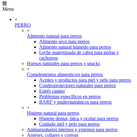
Menu
+
PERRO
+
Alimento natural para perros
Alimento seco para perros
Alimento natural húmedo para perros
Leche maternizada de cabra para perras y
cachorros
Huesos naturales para perros y snacks
+
Complementos alimenticios para perros
Aceites y productos para piel y pelo para perros
Condroprotectores naturales para perros
Estrés canino
Problemas específicos en perros
BARF y multivitamínicos para perros
+
Higiene natural para perros
Higiene dental, ótica y ocular para perros
Cuidado piel y pelo para perros
Antiparasitarios internos y externos para perros
Arneses, collares y correas