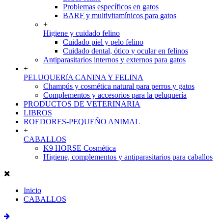
Problemas específicos en gatos
BARF y multivitamínicos para gatos
+
Higiene y cuidado felino
Cuidado piel y pelo felino
Cuidado dental, ótico y ocular en felinos
Antiparasitarios internos y externos para gatos
+
PELUQUERíA CANINA Y FELINA
Champús y cosmética natural para perros y gatos
Complementos y accesorios para la peluquería
PRODUCTOS DE VETERINARIA
LIBROS
ROEDORES-PEQUEÑO ANIMAL
+
CABALLOS
K9 HORSE Cosmética
Higiene, complementos y antiparasitarios para caballos
Inicio
CABALLOS