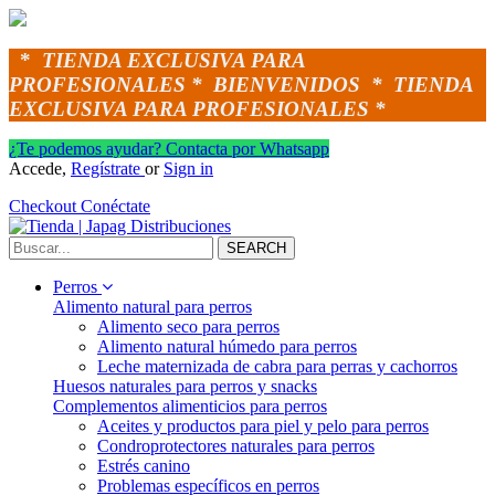
*
TIENDA EXCLUSIVA PARA
PROFESIONALES *
BIENVENIDOS *
TIENDA
EXCLUSIVA PARA PROFESIONALES *
¿Te podemos ayudar? Contacta por Whatsapp
Accede,
Regístrate
or
Sign in
Checkout
Conéctate
SEARCH
Perros
Alimento natural para perros
Alimento seco para perros
Alimento natural húmedo para perros
Leche maternizada de cabra para perras y cachorros
Huesos naturales para perros y snacks
Complementos alimenticios para perros
Aceites y productos para piel y pelo para perros
Condroprotectores naturales para perros
Estrés canino
Problemas específicos en perros