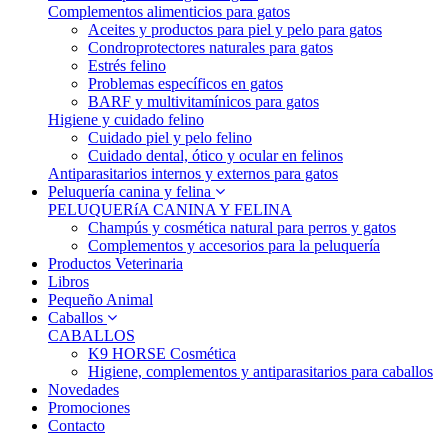
Complementos alimenticios para gatos
Aceites y productos para piel y pelo para gatos
Condroprotectores naturales para gatos
Estrés felino
Problemas específicos en gatos
BARF y multivitamínicos para gatos
Higiene y cuidado felino
Cuidado piel y pelo felino
Cuidado dental, ótico y ocular en felinos
Antiparasitarios internos y externos para gatos
Peluquería canina y felina
PELUQUERíA CANINA Y FELINA
Champús y cosmética natural para perros y gatos
Complementos y accesorios para la peluquería
Productos Veterinaria
Libros
Pequeño Animal
Caballos
CABALLOS
K9 HORSE Cosmética
Higiene, complementos y antiparasitarios para caballos
Novedades
Promociones
Contacto