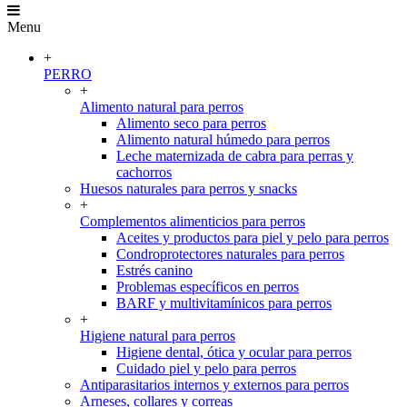
Menu
+
PERRO
+
Alimento natural para perros
Alimento seco para perros
Alimento natural húmedo para perros
Leche maternizada de cabra para perras y
cachorros
Huesos naturales para perros y snacks
+
Complementos alimenticios para perros
Aceites y productos para piel y pelo para perros
Condroprotectores naturales para perros
Estrés canino
Problemas específicos en perros
BARF y multivitamínicos para perros
+
Higiene natural para perros
Higiene dental, ótica y ocular para perros
Cuidado piel y pelo para perros
Antiparasitarios internos y externos para perros
Arneses, collares y correas