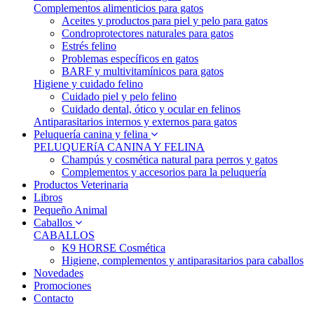
Complementos alimenticios para gatos
Aceites y productos para piel y pelo para gatos
Condroprotectores naturales para gatos
Estrés felino
Problemas específicos en gatos
BARF y multivitamínicos para gatos
Higiene y cuidado felino
Cuidado piel y pelo felino
Cuidado dental, ótico y ocular en felinos
Antiparasitarios internos y externos para gatos
Peluquería canina y felina
PELUQUERíA CANINA Y FELINA
Champús y cosmética natural para perros y gatos
Complementos y accesorios para la peluquería
Productos Veterinaria
Libros
Pequeño Animal
Caballos
CABALLOS
K9 HORSE Cosmética
Higiene, complementos y antiparasitarios para caballos
Novedades
Promociones
Contacto