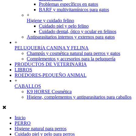
Problemas específicos en gatos
BARF y multivitamínicos para gatos
+
Higiene y cuidado felino
Cuidado piel y pelo felino
Cuidado dental, ótico y ocular en felinos
Antiparasitarios internos y externos para gatos
+
PELUQUERíA CANINA Y FELINA
Champús y cosmética natural para perros y gatos
Complementos y accesorios para la peluquería
PRODUCTOS DE VETERINARIA
LIBROS
ROEDORES-PEQUEÑO ANIMAL
+
CABALLOS
K9 HORSE Cosmética
Higiene, complementos y antiparasitarios para caballos
Inicio
PERRO
Higiene natural para perros
Cuidado piel y pelo para perros