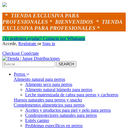
*
TIENDA EXCLUSIVA PARA
PROFESIONALES *
BIENVENIDOS *
TIENDA
EXCLUSIVA PARA PROFESIONALES *
¿Te podemos ayudar? Contacta por Whatsapp
Accede,
Regístrate
or
Sign in
Checkout
Conéctate
SEARCH
Perros
Alimento natural para perros
Alimento seco para perros
Alimento natural húmedo para perros
Leche maternizada de cabra para perras y cachorros
Huesos naturales para perros y snacks
Complementos alimenticios para perros
Aceites y productos para piel y pelo para perros
Condroprotectores naturales para perros
Estrés canino
Problemas específicos en perros