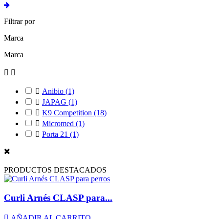
Filtrar por
Marca
Marca



Anibio
(1)

JAPAG
(1)

K9 Competition
(18)

Micromed
(1)

Porta 21
(1)
PRODUCTOS DESTACADOS
Curli Arnés CLASP para...

AÑADIR AL CARRITO