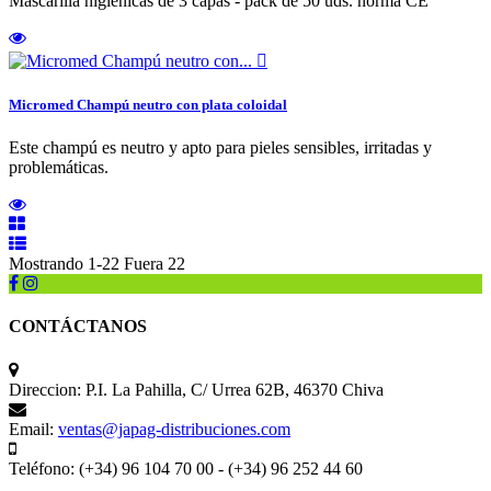
Mascarilla higiénicas de 3 capas - pack de 50 uds. norma CE

Micromed Champú neutro con plata coloidal
Este champú es neutro y apto para pieles sensibles, irritadas y
problemáticas.
Mostrando 1-22 Fuera 22
CONTÁCTANOS
Direccion:
P.I. La Pahilla, C/ Urrea 62B, 46370 Chiva
Email:
ventas@japag-distribuciones.com
Teléfono:
(+34) 96 104 70 00 - (+34) 96 252 44 60