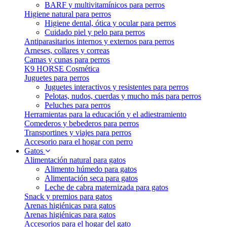
BARF y multivitamínicos para perros
Higiene natural para perros
Higiene dental, ótica y ocular para perros
Cuidado piel y pelo para perros
Antiparasitarios internos y externos para perros
Arneses, collares y correas
Camas y cunas para perros
K9 HORSE Cosmética
Juguetes para perros
Juguetes interactivos y resistentes para perros
Pelotas, nudos, cuerdas y mucho más para perros
Peluches para perros
Herramientas para la educación y el adiestramiento
Comederos y bebederos para perros
Transportines y viajes para perros
Accesorio para el hogar con perro
Gatos
Alimentación natural para gatos
Alimento húmedo para gatos
Alimentación seca para gatos
Leche de cabra maternizada para gatos
Snack y premios para gatos
Arenas higiénicas para gatos
Arenas higiénicas para gatos
Accesorios para el hogar del gato