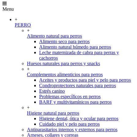
Menu
+
PERRO
+
Alimento natural para perros
Alimento seco para perros
Alimento natural húmedo para perros
Leche maternizada de cabra para perras y
cachorros
Huesos naturales para perros y snacks
+
Complementos alimenticios para perros
Aceites y productos para piel y pelo para perros
Condroprotectores naturales para perros
Estrés canino
Problemas específicos en perros
BARF y multivitamínicos para perros
+
Higiene natural para perros
Higiene dental, ótica y ocular para perros
Cuidado piel y pelo para perros
Antiparasitarios internos y externos para perros
Arneses, collares y correas