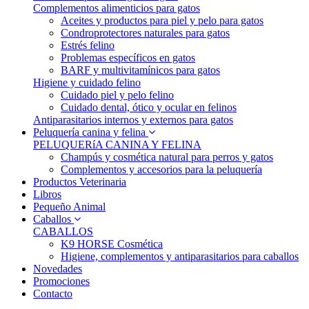
Complementos alimenticios para gatos
Aceites y productos para piel y pelo para gatos
Condroprotectores naturales para gatos
Estrés felino
Problemas específicos en gatos
BARF y multivitamínicos para gatos
Higiene y cuidado felino
Cuidado piel y pelo felino
Cuidado dental, ótico y ocular en felinos
Antiparasitarios internos y externos para gatos
Peluquería canina y felina
PELUQUERíA CANINA Y FELINA
Champús y cosmética natural para perros y gatos
Complementos y accesorios para la peluquería
Productos Veterinaria
Libros
Pequeño Animal
Caballos
CABALLOS
K9 HORSE Cosmética
Higiene, complementos y antiparasitarios para caballos
Novedades
Promociones
Contacto