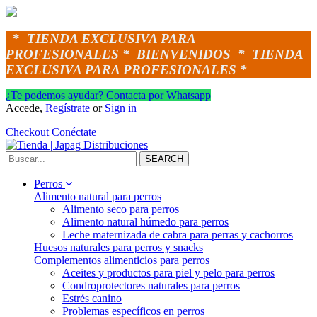
*
TIENDA EXCLUSIVA PARA
PROFESIONALES *
BIENVENIDOS *
TIENDA
EXCLUSIVA PARA PROFESIONALES *
¿Te podemos ayudar? Contacta por Whatsapp
Accede,
Regístrate
or
Sign in
Checkout
Conéctate
SEARCH
Perros
Alimento natural para perros
Alimento seco para perros
Alimento natural húmedo para perros
Leche maternizada de cabra para perras y cachorros
Huesos naturales para perros y snacks
Complementos alimenticios para perros
Aceites y productos para piel y pelo para perros
Condroprotectores naturales para perros
Estrés canino
Problemas específicos en perros