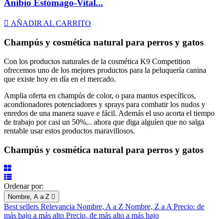
Anibio Estómago-Vital...

AÑADIR AL CARRITO
Champús y cosmética natural para perros y gatos
Con los productos naturales de la cosmética K9 Competition
ofrecemos uno de los mejores productos para la peluquería canina
que existe hoy en día en el mercado.
Amplia oferta en champús de color, o para mantos específicos,
acondionadores potenciadores y sprays para combatir los nudos y
enredos de una manera suave e fácil. Además el uso acorta el tiempo
de trabajo por casi un 50%,.. ahora que diga alguíen que no salga
rentable usar estos productos maravillosos.
Champús y cosmética natural para perros y gatos
Ordenar por:
Nombre, A a Z

Best sellers
Relevancia
Nombre, A a Z
Nombre, Z a A
Precio: de
más bajo a más alto
Precio, de más alto a más bajo