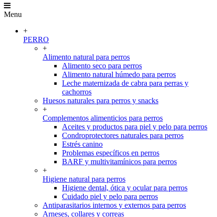
Menu
+
PERRO
+
Alimento natural para perros
Alimento seco para perros
Alimento natural húmedo para perros
Leche maternizada de cabra para perras y
cachorros
Huesos naturales para perros y snacks
+
Complementos alimenticios para perros
Aceites y productos para piel y pelo para perros
Condroprotectores naturales para perros
Estrés canino
Problemas específicos en perros
BARF y multivitamínicos para perros
+
Higiene natural para perros
Higiene dental, ótica y ocular para perros
Cuidado piel y pelo para perros
Antiparasitarios internos y externos para perros
Arneses, collares y correas