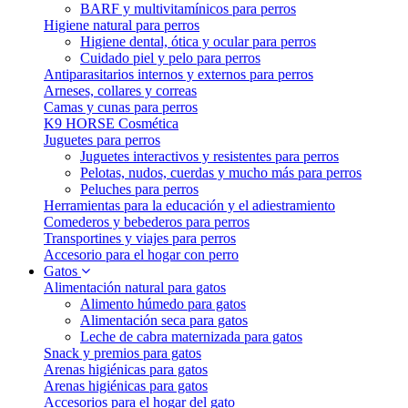
BARF y multivitamínicos para perros
Higiene natural para perros
Higiene dental, ótica y ocular para perros
Cuidado piel y pelo para perros
Antiparasitarios internos y externos para perros
Arneses, collares y correas
Camas y cunas para perros
K9 HORSE Cosmética
Juguetes para perros
Juguetes interactivos y resistentes para perros
Pelotas, nudos, cuerdas y mucho más para perros
Peluches para perros
Herramientas para la educación y el adiestramiento
Comederos y bebederos para perros
Transportines y viajes para perros
Accesorio para el hogar con perro
Gatos
Alimentación natural para gatos
Alimento húmedo para gatos
Alimentación seca para gatos
Leche de cabra maternizada para gatos
Snack y premios para gatos
Arenas higiénicas para gatos
Arenas higiénicas para gatos
Accesorios para el hogar del gato