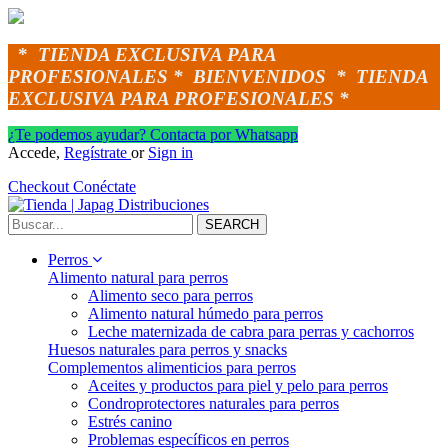
*
TIENDA EXCLUSIVA PARA
PROFESIONALES *
BIENVENIDOS *
TIENDA
EXCLUSIVA PARA PROFESIONALES *
¿Te podemos ayudar? Contacta por Whatsapp
Accede,
Regístrate
or
Sign in
Checkout
Conéctate
SEARCH
Perros
Alimento natural para perros
Alimento seco para perros
Alimento natural húmedo para perros
Leche maternizada de cabra para perras y cachorros
Huesos naturales para perros y snacks
Complementos alimenticios para perros
Aceites y productos para piel y pelo para perros
Condroprotectores naturales para perros
Estrés canino
Problemas específicos en perros