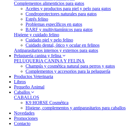
Complementos alimenticios para gatos
Aceites y productos para piel y pelo para gatos
Condroprotectores naturales para gatos
Estrés felino
Problemas específicos en gatos
BARF y multivitamínicos para gatos
Higiene y cuidado felino
Cuidado piel y pelo felino
Cuidado dental, ótico y ocular en felinos
Antiparasitarios internos y externos para gatos
Peluquería canina y felina
PELUQUERíA CANINA Y FELINA
Champús y cosmética natural para perros y gatos
Complementos y accesorios para la peluquería
Productos Veterinaria
Libros
Pequeño Animal
Caballos
CABALLOS
K9 HORSE Cosmética
Higiene, complementos y antiparasitarios para caballos
Novedades
Promociones
Contacto