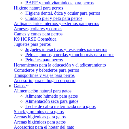
BARF y multivitamínicos para perros
Higiene natural para perros
Higiene dental, ótica y ocular para perros
Cuidado piel y pelo para perros
Antiparasitarios internos y externos para perros
Arneses, collares y correas
Camas y cunas para perros
K9 HORSE Cosmética
Juguetes para perros
Juguetes interactivos y resistentes para perros
Pelotas, nudos, cuerdas y mucho más para perros
Peluches para perros
Herramientas para la educación y el adiestramiento
Comederos y bebederos para perros
Transportines y viajes para perros
Accesorio para el hogar con perro
Gatos
Alimentación natural para gatos
Alimento húmedo para gatos
Alimentación seca para gatos
Leche de cabra maternizada para gatos
Snack y premios para gatos
Arenas higiénicas para gatos
Arenas higiénicas para gatos
Accesorios para el hogar del gato