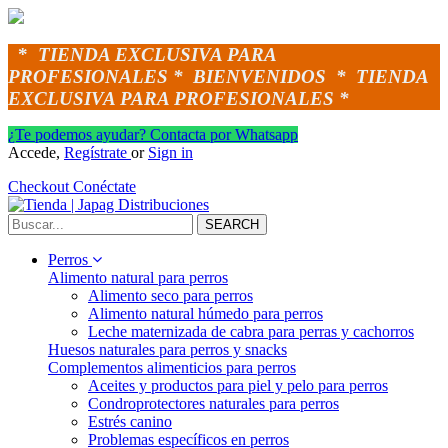
*
TIENDA EXCLUSIVA PARA
PROFESIONALES *
BIENVENIDOS *
TIENDA
EXCLUSIVA PARA PROFESIONALES *
¿Te podemos ayudar? Contacta por Whatsapp
Accede,
Regístrate
or
Sign in
Checkout
Conéctate
SEARCH
Perros
Alimento natural para perros
Alimento seco para perros
Alimento natural húmedo para perros
Leche maternizada de cabra para perras y cachorros
Huesos naturales para perros y snacks
Complementos alimenticios para perros
Aceites y productos para piel y pelo para perros
Condroprotectores naturales para perros
Estrés canino
Problemas específicos en perros