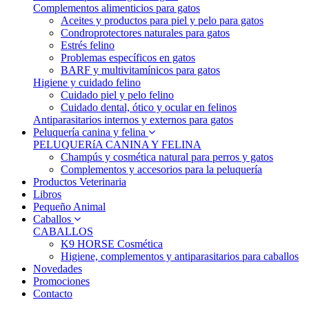
Complementos alimenticios para gatos
Aceites y productos para piel y pelo para gatos
Condroprotectores naturales para gatos
Estrés felino
Problemas específicos en gatos
BARF y multivitamínicos para gatos
Higiene y cuidado felino
Cuidado piel y pelo felino
Cuidado dental, ótico y ocular en felinos
Antiparasitarios internos y externos para gatos
Peluquería canina y felina
PELUQUERíA CANINA Y FELINA
Champús y cosmética natural para perros y gatos
Complementos y accesorios para la peluquería
Productos Veterinaria
Libros
Pequeño Animal
Caballos
CABALLOS
K9 HORSE Cosmética
Higiene, complementos y antiparasitarios para caballos
Novedades
Promociones
Contacto