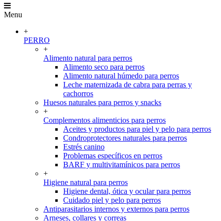
Menu
+
PERRO
+
Alimento natural para perros
Alimento seco para perros
Alimento natural húmedo para perros
Leche maternizada de cabra para perras y
cachorros
Huesos naturales para perros y snacks
+
Complementos alimenticios para perros
Aceites y productos para piel y pelo para perros
Condroprotectores naturales para perros
Estrés canino
Problemas específicos en perros
BARF y multivitamínicos para perros
+
Higiene natural para perros
Higiene dental, ótica y ocular para perros
Cuidado piel y pelo para perros
Antiparasitarios internos y externos para perros
Arneses, collares y correas