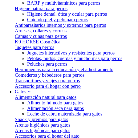
BARF y multivitamínicos para perros
Higiene natural para perros
Higiene dental, ótica y ocular para perros
Cuidado piel y pelo para perros
Antiparasitarios internos y externos para perros
Arneses, collares y correas
Camas y cunas para perros
K9 HORSE Cosmética
Juguetes para perros
Juguetes interactivos y resistentes para perros
Pelotas, nudos, cuerdas y mucho más para perros
Peluches para perros
Herramientas para la educación y el adiestramiento
Comederos y bebederos para perros
Transportines y viajes para perros
Accesorio para el hogar con perro
Gatos
Alimentación natural para gatos
Alimento húmedo para gatos
Alimentación seca para gatos
Leche de cabra maternizada para gatos
Snack y premios para gatos
Arenas higiénicas para gatos
Arenas higiénicas para gatos
Accesorios para el hogar del gato