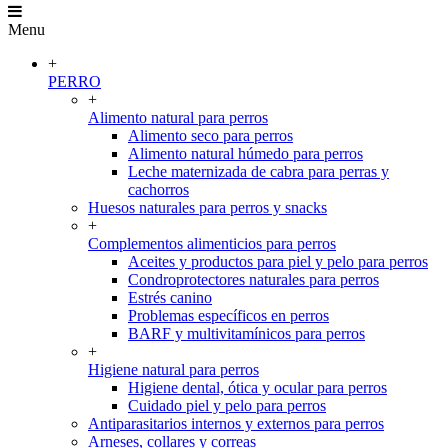
Menu
+
PERRO
+
Alimento natural para perros
Alimento seco para perros
Alimento natural húmedo para perros
Leche maternizada de cabra para perras y
cachorros
Huesos naturales para perros y snacks
+
Complementos alimenticios para perros
Aceites y productos para piel y pelo para perros
Condroprotectores naturales para perros
Estrés canino
Problemas específicos en perros
BARF y multivitamínicos para perros
+
Higiene natural para perros
Higiene dental, ótica y ocular para perros
Cuidado piel y pelo para perros
Antiparasitarios internos y externos para perros
Arneses, collares y correas