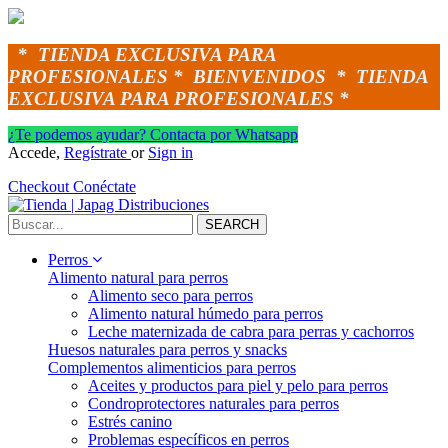
*
TIENDA EXCLUSIVA PARA
PROFESIONALES *
BIENVENIDOS *
TIENDA
EXCLUSIVA PARA PROFESIONALES *
¿Te podemos ayudar? Contacta por Whatsapp
Accede,
Regístrate
or
Sign in
Checkout
Conéctate
SEARCH
Perros
Alimento natural para perros
Alimento seco para perros
Alimento natural húmedo para perros
Leche maternizada de cabra para perras y cachorros
Huesos naturales para perros y snacks
Complementos alimenticios para perros
Aceites y productos para piel y pelo para perros
Condroprotectores naturales para perros
Estrés canino
Problemas específicos en perros