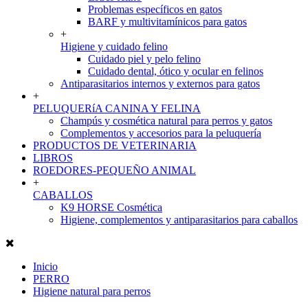
Problemas específicos en gatos
BARF y multivitamínicos para gatos
+
Higiene y cuidado felino
Cuidado piel y pelo felino
Cuidado dental, ótico y ocular en felinos
Antiparasitarios internos y externos para gatos
+
PELUQUERíA CANINA Y FELINA
Champús y cosmética natural para perros y gatos
Complementos y accesorios para la peluquería
PRODUCTOS DE VETERINARIA
LIBROS
ROEDORES-PEQUEÑO ANIMAL
+
CABALLOS
K9 HORSE Cosmética
Higiene, complementos y antiparasitarios para caballos
Inicio
PERRO
Higiene natural para perros