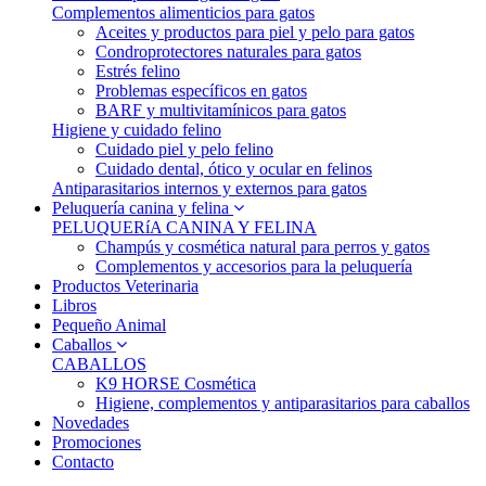
Complementos alimenticios para gatos
Aceites y productos para piel y pelo para gatos
Condroprotectores naturales para gatos
Estrés felino
Problemas específicos en gatos
BARF y multivitamínicos para gatos
Higiene y cuidado felino
Cuidado piel y pelo felino
Cuidado dental, ótico y ocular en felinos
Antiparasitarios internos y externos para gatos
Peluquería canina y felina
PELUQUERíA CANINA Y FELINA
Champús y cosmética natural para perros y gatos
Complementos y accesorios para la peluquería
Productos Veterinaria
Libros
Pequeño Animal
Caballos
CABALLOS
K9 HORSE Cosmética
Higiene, complementos y antiparasitarios para caballos
Novedades
Promociones
Contacto