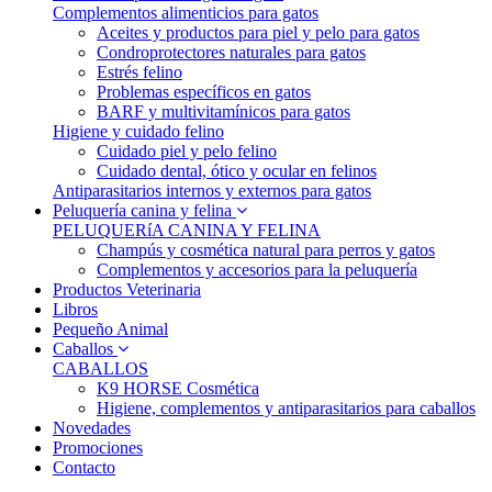
Complementos alimenticios para gatos
Aceites y productos para piel y pelo para gatos
Condroprotectores naturales para gatos
Estrés felino
Problemas específicos en gatos
BARF y multivitamínicos para gatos
Higiene y cuidado felino
Cuidado piel y pelo felino
Cuidado dental, ótico y ocular en felinos
Antiparasitarios internos y externos para gatos
Peluquería canina y felina
PELUQUERíA CANINA Y FELINA
Champús y cosmética natural para perros y gatos
Complementos y accesorios para la peluquería
Productos Veterinaria
Libros
Pequeño Animal
Caballos
CABALLOS
K9 HORSE Cosmética
Higiene, complementos y antiparasitarios para caballos
Novedades
Promociones
Contacto