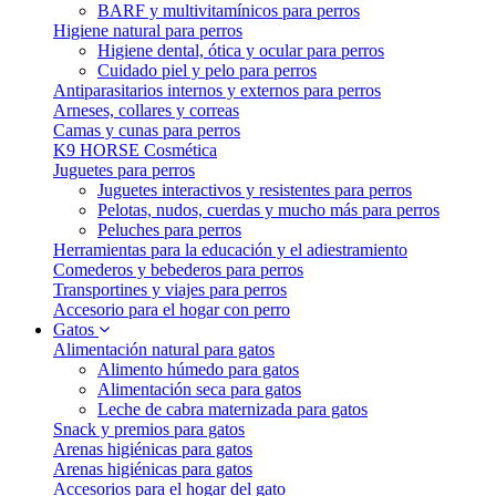
BARF y multivitamínicos para perros
Higiene natural para perros
Higiene dental, ótica y ocular para perros
Cuidado piel y pelo para perros
Antiparasitarios internos y externos para perros
Arneses, collares y correas
Camas y cunas para perros
K9 HORSE Cosmética
Juguetes para perros
Juguetes interactivos y resistentes para perros
Pelotas, nudos, cuerdas y mucho más para perros
Peluches para perros
Herramientas para la educación y el adiestramiento
Comederos y bebederos para perros
Transportines y viajes para perros
Accesorio para el hogar con perro
Gatos
Alimentación natural para gatos
Alimento húmedo para gatos
Alimentación seca para gatos
Leche de cabra maternizada para gatos
Snack y premios para gatos
Arenas higiénicas para gatos
Arenas higiénicas para gatos
Accesorios para el hogar del gato