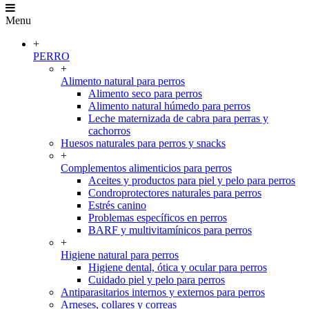
Menu
+
PERRO
+
Alimento natural para perros
Alimento seco para perros
Alimento natural húmedo para perros
Leche maternizada de cabra para perras y
cachorros
Huesos naturales para perros y snacks
+
Complementos alimenticios para perros
Aceites y productos para piel y pelo para perros
Condroprotectores naturales para perros
Estrés canino
Problemas específicos en perros
BARF y multivitamínicos para perros
+
Higiene natural para perros
Higiene dental, ótica y ocular para perros
Cuidado piel y pelo para perros
Antiparasitarios internos y externos para perros
Arneses, collares y correas