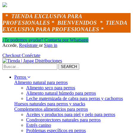
*
TIENDA EXCLUSIVA PARA
PROFESIONALES *
BIENVENIDOS *
TIENDA
EXCLUSIVA PARA PROFESIONALES *
¿Te podemos ayudar? Contacta por Whatsapp
Accede,
Regístrate
or
Sign in
Checkout
Conéctate
SEARCH
Perros
Alimento natural para perros
Alimento seco para perros
Alimento natural húmedo para perros
Leche maternizada de cabra para perras y cachorros
Huesos naturales para perros y snacks
Complementos alimenticios para perros
Aceites y productos para piel y pelo para perros
Condroprotectores naturales para perros
Estrés canino
Problemas específicos en perros