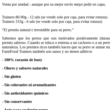
Venta por unidad - aunque por su mejor envío mejor pedir en cajas.
Trainers 80-90g - 12 uds (se vende solo por caja, para evitar roturas)
Trainers 333g - 6 uds (se vende solo por caja, para evitar roturas)
“El premio natural e irresistible para su perro.”
Sabemos que los perros que son motivados positivamente (durante 
premio sabroso. Cuando se educa o entrena a un cachorro o a un perro
naturaleza. Los premios ricos también hacen que su perro se anime más
FarmFood Trainers también son sanos y no tienen aditivos
- 100% corazón de buey
- Olores y sabores naturales
- Sin gluten
- Sin colorantes ni aromatizantes
- Sin antioxidantes químicos
- Sin conservantes
- Apto para cualquier perro