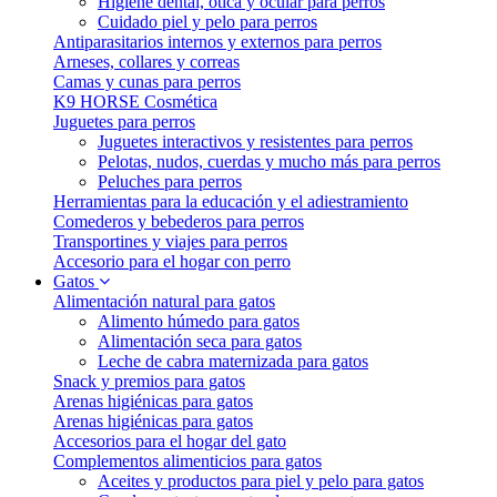
Higiene dental, ótica y ocular para perros
Cuidado piel y pelo para perros
Antiparasitarios internos y externos para perros
Arneses, collares y correas
Camas y cunas para perros
K9 HORSE Cosmética
Juguetes para perros
Juguetes interactivos y resistentes para perros
Pelotas, nudos, cuerdas y mucho más para perros
Peluches para perros
Herramientas para la educación y el adiestramiento
Comederos y bebederos para perros
Transportines y viajes para perros
Accesorio para el hogar con perro
Gatos
Alimentación natural para gatos
Alimento húmedo para gatos
Alimentación seca para gatos
Leche de cabra maternizada para gatos
Snack y premios para gatos
Arenas higiénicas para gatos
Arenas higiénicas para gatos
Accesorios para el hogar del gato
Complementos alimenticios para gatos
Aceites y productos para piel y pelo para gatos