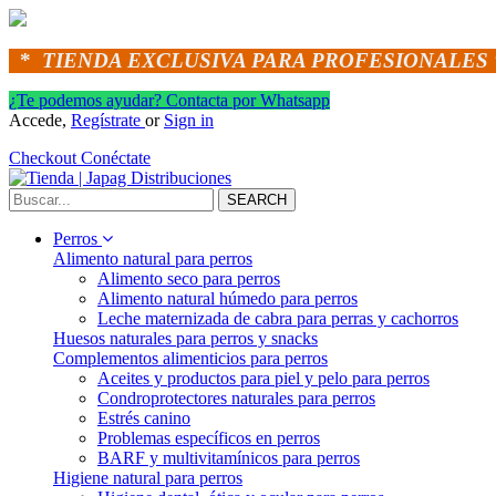
*
TIENDA EXCLUSIVA PARA PROFESIONALES 
¿Te podemos ayudar? Contacta por Whatsapp
Accede,
Regístrate
or
Sign in
Checkout
Conéctate
SEARCH
Perros
Alimento natural para perros
Alimento seco para perros
Alimento natural húmedo para perros
Leche maternizada de cabra para perras y cachorros
Huesos naturales para perros y snacks
Complementos alimenticios para perros
Aceites y productos para piel y pelo para perros
Condroprotectores naturales para perros
Estrés canino
Problemas específicos en perros
BARF y multivitamínicos para perros
Higiene natural para perros