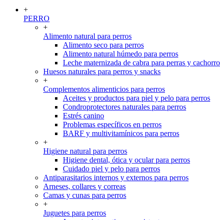
+
PERRO
+
Alimento natural para perros
Alimento seco para perros
Alimento natural húmedo para perros
Leche maternizada de cabra para perras y cachorro
Huesos naturales para perros y snacks
+
Complementos alimenticios para perros
Aceites y productos para piel y pelo para perros
Condroprotectores naturales para perros
Estrés canino
Problemas específicos en perros
BARF y multivitamínicos para perros
+
Higiene natural para perros
Higiene dental, ótica y ocular para perros
Cuidado piel y pelo para perros
Antiparasitarios internos y externos para perros
Arneses, collares y correas
Camas y cunas para perros
+
Juguetes para perros