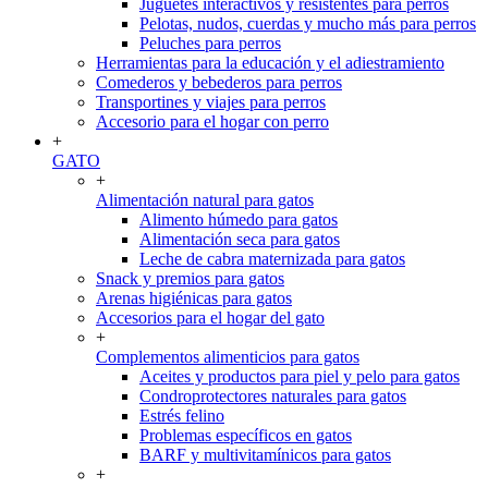
Juguetes interactivos y resistentes para perros
Pelotas, nudos, cuerdas y mucho más para perros
Peluches para perros
Herramientas para la educación y el adiestramiento
Comederos y bebederos para perros
Transportines y viajes para perros
Accesorio para el hogar con perro
+
GATO
+
Alimentación natural para gatos
Alimento húmedo para gatos
Alimentación seca para gatos
Leche de cabra maternizada para gatos
Snack y premios para gatos
Arenas higiénicas para gatos
Accesorios para el hogar del gato
+
Complementos alimenticios para gatos
Aceites y productos para piel y pelo para gatos
Condroprotectores naturales para gatos
Estrés felino
Problemas específicos en gatos
BARF y multivitamínicos para gatos
+