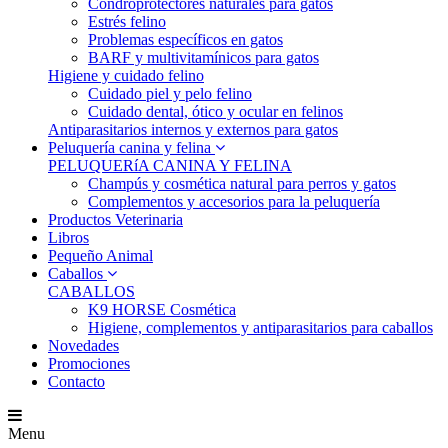
Condroprotectores naturales para gatos
Estrés felino
Problemas específicos en gatos
BARF y multivitamínicos para gatos
Higiene y cuidado felino
Cuidado piel y pelo felino
Cuidado dental, ótico y ocular en felinos
Antiparasitarios internos y externos para gatos
Peluquería canina y felina
PELUQUERíA CANINA Y FELINA
Champús y cosmética natural para perros y gatos
Complementos y accesorios para la peluquería
Productos Veterinaria
Libros
Pequeño Animal
Caballos
CABALLOS
K9 HORSE Cosmética
Higiene, complementos y antiparasitarios para caballos
Novedades
Promociones
Contacto
Menu