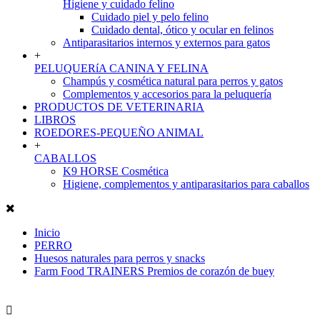
Higiene y cuidado felino
Cuidado piel y pelo felino
Cuidado dental, ótico y ocular en felinos
Antiparasitarios internos y externos para gatos
+
PELUQUERíA CANINA Y FELINA
Champús y cosmética natural para perros y gatos
Complementos y accesorios para la peluquería
PRODUCTOS DE VETERINARIA
LIBROS
ROEDORES-PEQUEÑO ANIMAL
+
CABALLOS
K9 HORSE Cosmética
Higiene, complementos y antiparasitarios para caballos
Inicio
PERRO
Huesos naturales para perros y snacks
Farm Food TRAINERS Premios de corazón de buey
