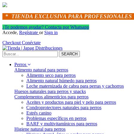
*
TIENDA EXCLUSIVA PARA PROFESIONALES 
¿Te podemos ayudar? Contacta por Whatsapp
Accede,
Regístrate
or
Sign in
Checkout
Conéctate
SEARCH
Perros
Alimento natural para perros
Alimento seco para perros
Alimento natural húmedo para perros
Leche maternizada de cabra para perras y cachorros
Huesos naturales para perros y snacks
Complementos alimenticios para perros
Aceites y productos para piel y pelo para perros
Condroprotectores naturales para perros
Estrés canino
Problemas específicos en perros
BARF y multivitamínicos para perros
Higiene natural para perros