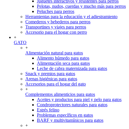
Juguetes interactivos y resistentes para perros
Pelotas, nudos, cuerdas y mucho más para perros
Peluches para perros
Herramientas para la educación y el adiestramiento
Comederos y bebederos para perros
Transportines y viajes para perros
Accesorio para el hogar con perro
+
GATO
+
Alimentación natural para gatos
Alimento húmedo para gatos
Alimentación seca para gatos
Leche de cabra maternizada para gatos
Snack y premios para gatos
Arenas higiénicas para gatos
Accesorios para el hogar del gato
+
Complementos alimenticios para gatos
Aceites y productos para piel y pelo para gatos
Condroprotectores naturales para gatos
Estrés felino
Problemas específicos en gatos
BARF y multivitamínicos para gatos
+