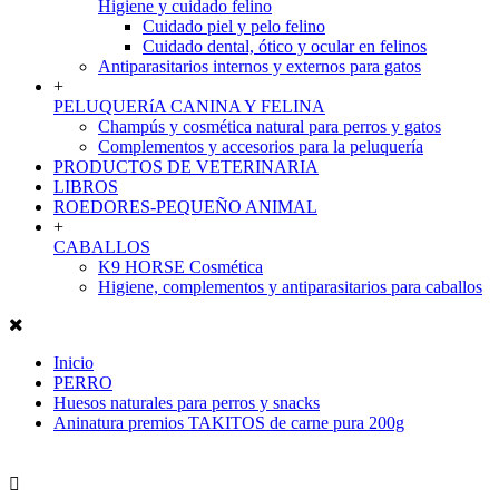
Higiene y cuidado felino
Cuidado piel y pelo felino
Cuidado dental, ótico y ocular en felinos
Antiparasitarios internos y externos para gatos
+
PELUQUERíA CANINA Y FELINA
Champús y cosmética natural para perros y gatos
Complementos y accesorios para la peluquería
PRODUCTOS DE VETERINARIA
LIBROS
ROEDORES-PEQUEÑO ANIMAL
+
CABALLOS
K9 HORSE Cosmética
Higiene, complementos y antiparasitarios para caballos
Inicio
PERRO
Huesos naturales para perros y snacks
Aninatura premios TAKITOS de carne pura 200g
