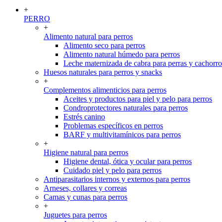
+
PERRO
+
Alimento natural para perros
Alimento seco para perros
Alimento natural húmedo para perros
Leche maternizada de cabra para perras y cachorro
Huesos naturales para perros y snacks
+
Complementos alimenticios para perros
Aceites y productos para piel y pelo para perros
Condroprotectores naturales para perros
Estrés canino
Problemas específicos en perros
BARF y multivitamínicos para perros
+
Higiene natural para perros
Higiene dental, ótica y ocular para perros
Cuidado piel y pelo para perros
Antiparasitarios internos y externos para perros
Arneses, collares y correas
Camas y cunas para perros
+
Juguetes para perros