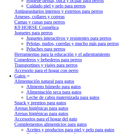
Higiene dental, ótica y ocular para perros
Cuidado piel y pelo para perros
Antiparasitarios internos y externos para perros
Arneses, collares y correas
Camas y cunas para perros
K9 HORSE Cosmética
Juguetes para perros
Juguetes interactivos y resistentes para perros
Pelotas, nudos, cuerdas y mucho más para perros
Peluches para perros
Herramientas para la educación y el adiestramiento
Comederos y bebederos para perros
Transportines y viajes para perros
Accesorio para el hogar con perro
Gatos
Alimentación natural para gatos
Alimento húmedo para gatos
Alimentación seca para gatos
Leche de cabra maternizada para gatos
Snack y premios para gatos
Arenas higiénicas para gatos
Arenas higiénicas para gatos
Accesorios para el hogar del gato
Complementos alimenticios para gatos
Aceites y productos para piel y pelo para gatos