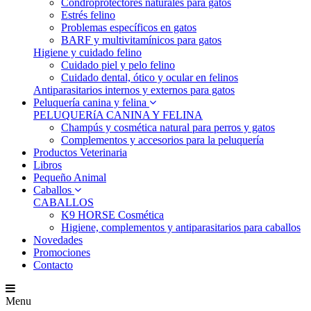
Condroprotectores naturales para gatos
Estrés felino
Problemas específicos en gatos
BARF y multivitamínicos para gatos
Higiene y cuidado felino
Cuidado piel y pelo felino
Cuidado dental, ótico y ocular en felinos
Antiparasitarios internos y externos para gatos
Peluquería canina y felina
PELUQUERíA CANINA Y FELINA
Champús y cosmética natural para perros y gatos
Complementos y accesorios para la peluquería
Productos Veterinaria
Libros
Pequeño Animal
Caballos
CABALLOS
K9 HORSE Cosmética
Higiene, complementos y antiparasitarios para caballos
Novedades
Promociones
Contacto
Menu