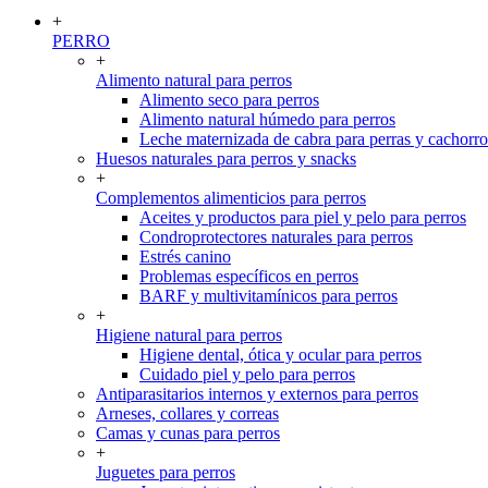
+
PERRO
+
Alimento natural para perros
Alimento seco para perros
Alimento natural húmedo para perros
Leche maternizada de cabra para perras y cachorro
Huesos naturales para perros y snacks
+
Complementos alimenticios para perros
Aceites y productos para piel y pelo para perros
Condroprotectores naturales para perros
Estrés canino
Problemas específicos en perros
BARF y multivitamínicos para perros
+
Higiene natural para perros
Higiene dental, ótica y ocular para perros
Cuidado piel y pelo para perros
Antiparasitarios internos y externos para perros
Arneses, collares y correas
Camas y cunas para perros
+
Juguetes para perros