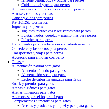
Higiene dental, ótica y ocular para perros
Cuidado piel y pelo para perros
Antiparasitarios internos y externos para perros
Arneses, collares y correas
Camas y cunas para perros
K9 HORSE Cosmética
Juguetes para perros
Juguetes interactivos y resistentes para perros
Pelotas, nudos, cuerdas y mucho más para perros
Peluches para perros
Herramientas para la educación y el adiestramiento
Comederos y bebederos para perros
Transportines y viajes para perros
Accesorio para el hogar con perro
Gatos
Alimentación natural para gatos
Alimento húmedo para gatos
Alimentación seca para gatos
Leche de cabra maternizada para gatos
Snack y premios para gatos
Arenas higiénicas para gatos
Arenas higiénicas para gatos
Accesorios para el hogar del gato
Complementos alimenticios para gatos
Aceites y productos para piel y pelo para gatos