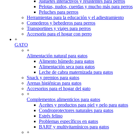
Juguetes interactivos y resistentes para perros
Pelotas, nudos, cuerdas y mucho más para perros
Peluches para perros
Herramientas para la educación y el adiestramiento
Comederos y bebederos para perros
Transportines y viajes para perros
Accesorio para el hogar con perro
+
GATO
+
Alimentación natural para gatos
Alimento húmedo para gatos
Alimentación seca para gatos
Leche de cabra maternizada para gatos
Snack y premios para gatos
Arenas higiénicas para gatos
Accesorios para el hogar del gato
+
Complementos alimenticios para gatos
Aceites y productos para piel y pelo para gatos
Condroprotectores naturales para gatos
Estrés felino
Problemas específicos en gatos
BARF y multivitamínicos para gatos
+