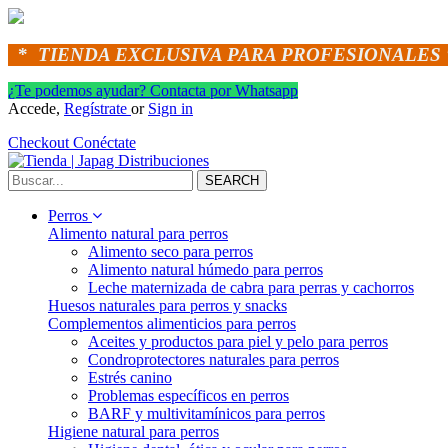
*
TIENDA EXCLUSIVA PARA PROFESIONALES 
¿Te podemos ayudar? Contacta por Whatsapp
Accede,
Regístrate
or
Sign in
Checkout
Conéctate
SEARCH
Perros
Alimento natural para perros
Alimento seco para perros
Alimento natural húmedo para perros
Leche maternizada de cabra para perras y cachorros
Huesos naturales para perros y snacks
Complementos alimenticios para perros
Aceites y productos para piel y pelo para perros
Condroprotectores naturales para perros
Estrés canino
Problemas específicos en perros
BARF y multivitamínicos para perros
Higiene natural para perros