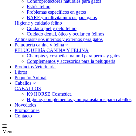
Condroprotectores naturales para gatos
Estrés felino
Problemas específicos en gatos
BARF y multivitamínicos para gatos
Higiene y cuidado felino
Cuidado piel y pelo felino
Cuidado dental, ótico y ocular en felinos
Antiparasitarios internos y externos para gatos
Peluquería canina y felina
PELUQUERíA CANINA Y FELINA
Champús y cosmética natural para perros y gatos
Complementos y accesorios para la peluquería
Productos Veterinaria
Libros
Pequeño Animal
Caballos
CABALLOS
K9 HORSE Cosmética
Higiene, complementos y antiparasitarios para caballos
Novedades
Promociones
Contacto
Menu