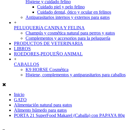
Higiene y cuidado felino
Cuidado piel y pelo felino
Cuidado dental, ótico y ocular en felinos
Antiparasitarios internos y externos para gatos
+
PELUQUERíA CANINA Y FELINA
Champús y cosmética natural para perros y gatos
Complementos y accesorios para la peluquería
PRODUCTOS DE VETERINARIA
LIBROS
ROEDORES-PEQUEÑO ANIMAL
+
CABALLOS
K9 HORSE Cosmética
Higiene, complementos y antiparasitarios para caballos
Inicio
GATO
Alimentación natural para gatos
Alimento húmedo para gatos
PORTA 21 SuperFood Makarel (Caballa) con PAPAYA 80g