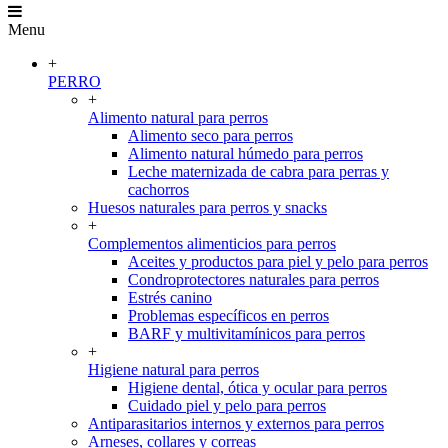
Menu
+
PERRO
+
Alimento natural para perros
Alimento seco para perros
Alimento natural húmedo para perros
Leche maternizada de cabra para perras y
cachorros
Huesos naturales para perros y snacks
+
Complementos alimenticios para perros
Aceites y productos para piel y pelo para perros
Condroprotectores naturales para perros
Estrés canino
Problemas específicos en perros
BARF y multivitamínicos para perros
+
Higiene natural para perros
Higiene dental, ótica y ocular para perros
Cuidado piel y pelo para perros
Antiparasitarios internos y externos para perros
Arneses, collares y correas