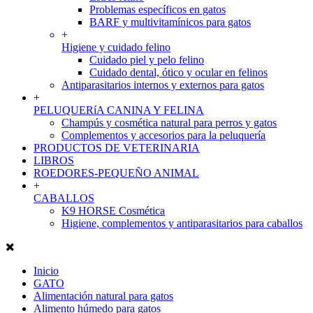
Problemas específicos en gatos
BARF y multivitamínicos para gatos
+
Higiene y cuidado felino
Cuidado piel y pelo felino
Cuidado dental, ótico y ocular en felinos
Antiparasitarios internos y externos para gatos
+
PELUQUERíA CANINA Y FELINA
Champús y cosmética natural para perros y gatos
Complementos y accesorios para la peluquería
PRODUCTOS DE VETERINARIA
LIBROS
ROEDORES-PEQUEÑO ANIMAL
+
CABALLOS
K9 HORSE Cosmética
Higiene, complementos y antiparasitarios para caballos
Inicio
GATO
Alimentación natural para gatos
Alimento húmedo para gatos