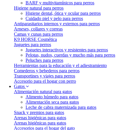
BARF y multivitamínicos para perros
Higiene natural para perros
Higiene dental, ótica y ocular para perros
Cuidado piel y pelo para perros
Antiparasitarios internos y externos para perros
Arneses, collares y correas
Camas y cunas para perros
K9 HORSE Cosmética
Juguetes para perros
Juguetes interactivos y resistentes para perros
Pelotas, nudos, cuerdas y mucho más para perros
Peluches para perros
Herramientas para la educación y el adiestramiento
Comederos y bebederos para perros
Transportines y viajes para perros
Accesorio para el hogar con perro
Gatos
Alimentación natural para gatos
Alimento húmedo para gatos
Alimentación seca para gatos
Leche de cabra maternizada para gatos
Snack y premios para gatos
Arenas higiénicas para gatos
Arenas higiénicas para gatos
Accesorios para el hogar del gato