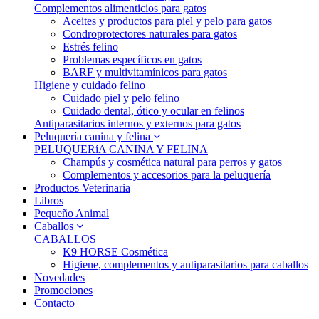
Complementos alimenticios para gatos
Aceites y productos para piel y pelo para gatos
Condroprotectores naturales para gatos
Estrés felino
Problemas específicos en gatos
BARF y multivitamínicos para gatos
Higiene y cuidado felino
Cuidado piel y pelo felino
Cuidado dental, ótico y ocular en felinos
Antiparasitarios internos y externos para gatos
Peluquería canina y felina
PELUQUERíA CANINA Y FELINA
Champús y cosmética natural para perros y gatos
Complementos y accesorios para la peluquería
Productos Veterinaria
Libros
Pequeño Animal
Caballos
CABALLOS
K9 HORSE Cosmética
Higiene, complementos y antiparasitarios para caballos
Novedades
Promociones
Contacto