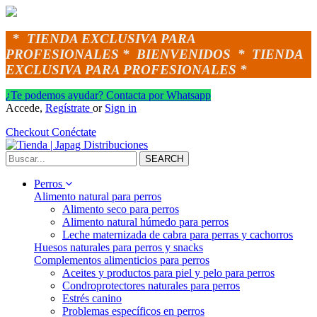
*
TIENDA EXCLUSIVA PARA
PROFESIONALES *
BIENVENIDOS *
TIENDA
EXCLUSIVA PARA PROFESIONALES *
¿Te podemos ayudar? Contacta por Whatsapp
Accede,
Regístrate
or
Sign in
Checkout
Conéctate
SEARCH
Perros
Alimento natural para perros
Alimento seco para perros
Alimento natural húmedo para perros
Leche maternizada de cabra para perras y cachorros
Huesos naturales para perros y snacks
Complementos alimenticios para perros
Aceites y productos para piel y pelo para perros
Condroprotectores naturales para perros
Estrés canino
Problemas específicos en perros