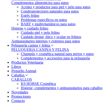
Complementos alimenticios para gatos
Aceites y productos para piel y pelo para gatos
Condroprotectores naturales para gatos
Estrés felino
Problemas específicos en gatos
BARF y multivitamínicos para gatos
Higiene y cuidado felino
Cuidado piel y pelo felino
Cuidado dental, ótico y ocular en felinos
Antiparasitarios internos y externos para gatos
Peluquería canina y felina
PELUQUERíA CANINA Y FELINA
Champús y cosmética natural para perros y gatos
Complementos y accesorios para la peluquería
Productos Veterinaria
Libros
Pequeño Animal
Caballos
CABALLOS
K9 HORSE Cosmética
Higiene, complementos y antiparasitarios para caballos
Novedades
Promociones
Contacto