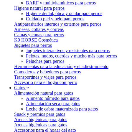
BARF y multivitamínicos para perros
Higiene natural para perros
Higiene dental, ótica y ocular para perros
Cuidado piel y pelo para perros
Antiparasitarios internos y externos para perros
Arneses, collares y correas
Camas y cunas para perros
K9 HORSE Cosmética
Juguetes para perros
Juguetes interactivos y resistentes para perros
Pelotas, nudos, cuerdas y mucho más para perros
Peluches para perros
Herramientas para la educación y el adiestramiento
Comederos y bebederos para perros
Transportines y viajes para perros
Accesorio para el hogar con perro
Gatos
Alimentación natural para gatos
Alimento húmedo para gatos
Alimentación seca para gatos
Leche de cabra maternizada para gatos
Snack y premios para gatos
Arenas higiénicas para gatos
Arenas higiénicas para gatos
Accesorios para el hogar del gato