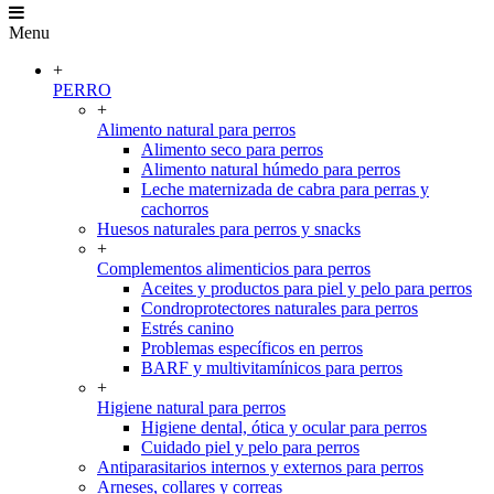
Menu
+
PERRO
+
Alimento natural para perros
Alimento seco para perros
Alimento natural húmedo para perros
Leche maternizada de cabra para perras y
cachorros
Huesos naturales para perros y snacks
+
Complementos alimenticios para perros
Aceites y productos para piel y pelo para perros
Condroprotectores naturales para perros
Estrés canino
Problemas específicos en perros
BARF y multivitamínicos para perros
+
Higiene natural para perros
Higiene dental, ótica y ocular para perros
Cuidado piel y pelo para perros
Antiparasitarios internos y externos para perros
Arneses, collares y correas