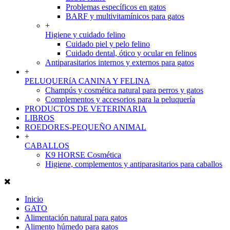
Problemas específicos en gatos
BARF y multivitamínicos para gatos
+
Higiene y cuidado felino
Cuidado piel y pelo felino
Cuidado dental, ótico y ocular en felinos
Antiparasitarios internos y externos para gatos
+
PELUQUERíA CANINA Y FELINA
Champús y cosmética natural para perros y gatos
Complementos y accesorios para la peluquería
PRODUCTOS DE VETERINARIA
LIBROS
ROEDORES-PEQUEÑO ANIMAL
+
CABALLOS
K9 HORSE Cosmética
Higiene, complementos y antiparasitarios para caballos
Inicio
GATO
Alimentación natural para gatos
Alimento húmedo para gatos