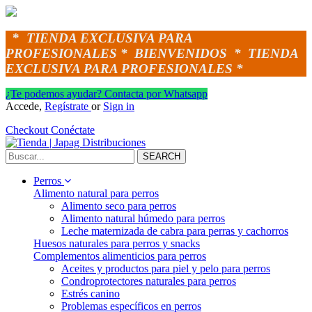
*
TIENDA EXCLUSIVA PARA
PROFESIONALES *
BIENVENIDOS *
TIENDA
EXCLUSIVA PARA PROFESIONALES *
¿Te podemos ayudar? Contacta por Whatsapp
Accede,
Regístrate
or
Sign in
Checkout
Conéctate
SEARCH
Perros
Alimento natural para perros
Alimento seco para perros
Alimento natural húmedo para perros
Leche maternizada de cabra para perras y cachorros
Huesos naturales para perros y snacks
Complementos alimenticios para perros
Aceites y productos para piel y pelo para perros
Condroprotectores naturales para perros
Estrés canino
Problemas específicos en perros