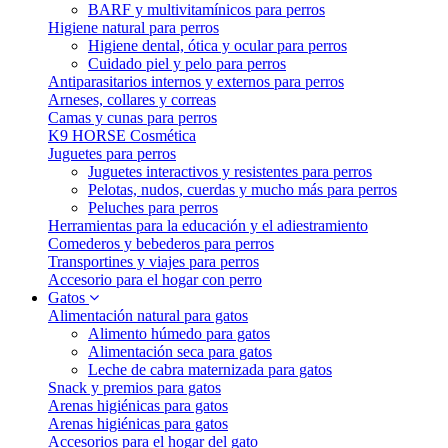
BARF y multivitamínicos para perros
Higiene natural para perros
Higiene dental, ótica y ocular para perros
Cuidado piel y pelo para perros
Antiparasitarios internos y externos para perros
Arneses, collares y correas
Camas y cunas para perros
K9 HORSE Cosmética
Juguetes para perros
Juguetes interactivos y resistentes para perros
Pelotas, nudos, cuerdas y mucho más para perros
Peluches para perros
Herramientas para la educación y el adiestramiento
Comederos y bebederos para perros
Transportines y viajes para perros
Accesorio para el hogar con perro
Gatos
Alimentación natural para gatos
Alimento húmedo para gatos
Alimentación seca para gatos
Leche de cabra maternizada para gatos
Snack y premios para gatos
Arenas higiénicas para gatos
Arenas higiénicas para gatos
Accesorios para el hogar del gato