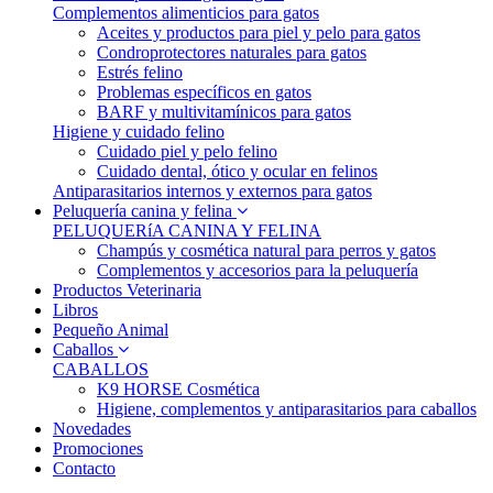
Complementos alimenticios para gatos
Aceites y productos para piel y pelo para gatos
Condroprotectores naturales para gatos
Estrés felino
Problemas específicos en gatos
BARF y multivitamínicos para gatos
Higiene y cuidado felino
Cuidado piel y pelo felino
Cuidado dental, ótico y ocular en felinos
Antiparasitarios internos y externos para gatos
Peluquería canina y felina
PELUQUERíA CANINA Y FELINA
Champús y cosmética natural para perros y gatos
Complementos y accesorios para la peluquería
Productos Veterinaria
Libros
Pequeño Animal
Caballos
CABALLOS
K9 HORSE Cosmética
Higiene, complementos y antiparasitarios para caballos
Novedades
Promociones
Contacto