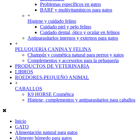
Problemas específicos en gatos
BARF y multivitamínicos para gatos
+
Higiene y cuidado felino
Cuidado piel y pelo felino
Cuidado dental, ótico y ocular en felinos
Antiparasitarios internos y externos para gatos
+
PELUQUERíA CANINA Y FELINA
Champús y cosmética natural para perros y gatos
Complementos y accesorios para la peluquería
PRODUCTOS DE VETERINARIA
LIBROS
ROEDORES-PEQUEÑO ANIMAL
+
CABALLOS
K9 HORSE Cosmética
Higiene, complementos y antiparasitarios para caballos
Inicio
GATO
Alimentación natural para gatos
Alimento húmedo para gatos