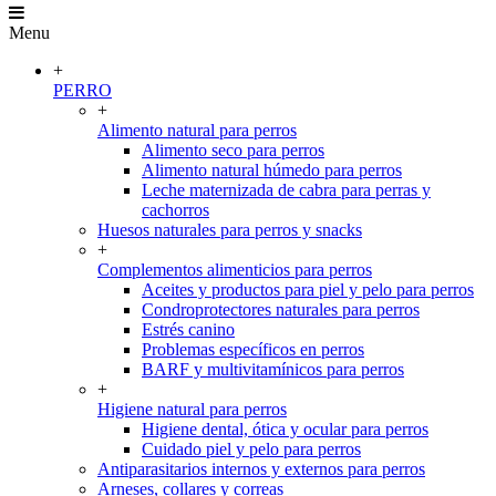
Menu
+
PERRO
+
Alimento natural para perros
Alimento seco para perros
Alimento natural húmedo para perros
Leche maternizada de cabra para perras y
cachorros
Huesos naturales para perros y snacks
+
Complementos alimenticios para perros
Aceites y productos para piel y pelo para perros
Condroprotectores naturales para perros
Estrés canino
Problemas específicos en perros
BARF y multivitamínicos para perros
+
Higiene natural para perros
Higiene dental, ótica y ocular para perros
Cuidado piel y pelo para perros
Antiparasitarios internos y externos para perros
Arneses, collares y correas