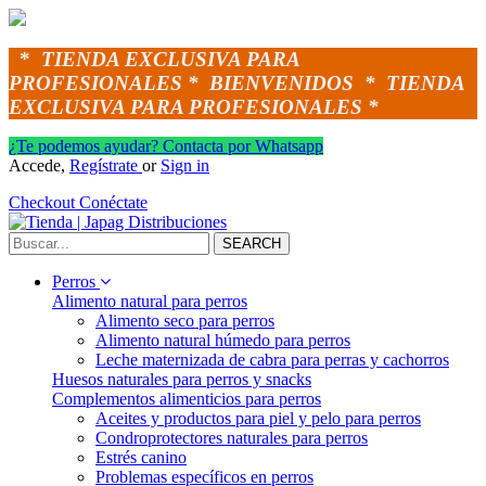
*
TIENDA EXCLUSIVA PARA
PROFESIONALES *
BIENVENIDOS *
TIENDA
EXCLUSIVA PARA PROFESIONALES *
¿Te podemos ayudar? Contacta por Whatsapp
Accede,
Regístrate
or
Sign in
Checkout
Conéctate
SEARCH
Perros
Alimento natural para perros
Alimento seco para perros
Alimento natural húmedo para perros
Leche maternizada de cabra para perras y cachorros
Huesos naturales para perros y snacks
Complementos alimenticios para perros
Aceites y productos para piel y pelo para perros
Condroprotectores naturales para perros
Estrés canino
Problemas específicos en perros