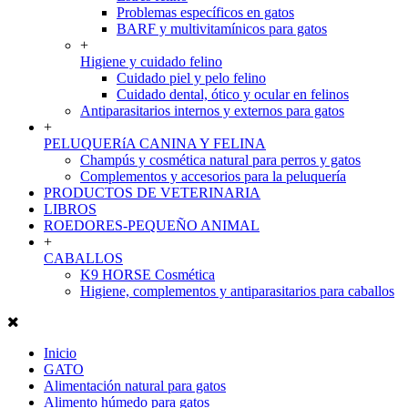
Problemas específicos en gatos
BARF y multivitamínicos para gatos
+
Higiene y cuidado felino
Cuidado piel y pelo felino
Cuidado dental, ótico y ocular en felinos
Antiparasitarios internos y externos para gatos
+
PELUQUERíA CANINA Y FELINA
Champús y cosmética natural para perros y gatos
Complementos y accesorios para la peluquería
PRODUCTOS DE VETERINARIA
LIBROS
ROEDORES-PEQUEÑO ANIMAL
+
CABALLOS
K9 HORSE Cosmética
Higiene, complementos y antiparasitarios para caballos
Inicio
GATO
Alimentación natural para gatos
Alimento húmedo para gatos