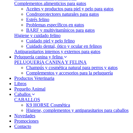
Complementos alimenticios para gatos
Aceites y productos para piel y pelo para gatos
Condroprotectores naturales para gatos
Estrés felino
Problemas específicos en gatos
BARF y multivitamínicos para gatos
Higiene y cuidado felino
Cuidado piel y pelo felino
Cuidado dental, ótico y ocular en felinos
Antiparasitarios internos y externos para gatos
Peluquería canina y felina
PELUQUERíA CANINA Y FELINA
Champús y cosmética natural para perros y gatos
Complementos y accesorios para la peluquería
Productos Veterinaria
Libros
Pequeño Animal
Caballos
CABALLOS
K9 HORSE Cosmética
Higiene, complementos y antiparasitarios para caballos
Novedades
Promociones
Contacto