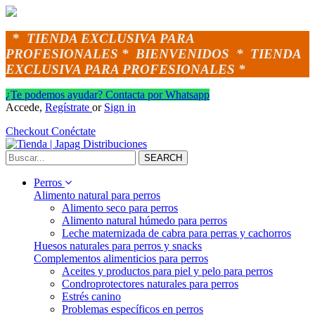
*
TIENDA EXCLUSIVA PARA
PROFESIONALES *
BIENVENIDOS *
TIENDA
EXCLUSIVA PARA PROFESIONALES *
¿Te podemos ayudar? Contacta por Whatsapp
Accede,
Regístrate
or
Sign in
Checkout
Conéctate
SEARCH
Perros
Alimento natural para perros
Alimento seco para perros
Alimento natural húmedo para perros
Leche maternizada de cabra para perras y cachorros
Huesos naturales para perros y snacks
Complementos alimenticios para perros
Aceites y productos para piel y pelo para perros
Condroprotectores naturales para perros
Estrés canino
Problemas específicos en perros