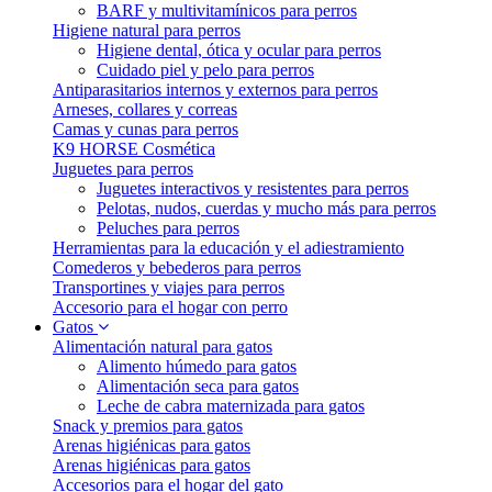
BARF y multivitamínicos para perros
Higiene natural para perros
Higiene dental, ótica y ocular para perros
Cuidado piel y pelo para perros
Antiparasitarios internos y externos para perros
Arneses, collares y correas
Camas y cunas para perros
K9 HORSE Cosmética
Juguetes para perros
Juguetes interactivos y resistentes para perros
Pelotas, nudos, cuerdas y mucho más para perros
Peluches para perros
Herramientas para la educación y el adiestramiento
Comederos y bebederos para perros
Transportines y viajes para perros
Accesorio para el hogar con perro
Gatos
Alimentación natural para gatos
Alimento húmedo para gatos
Alimentación seca para gatos
Leche de cabra maternizada para gatos
Snack y premios para gatos
Arenas higiénicas para gatos
Arenas higiénicas para gatos
Accesorios para el hogar del gato