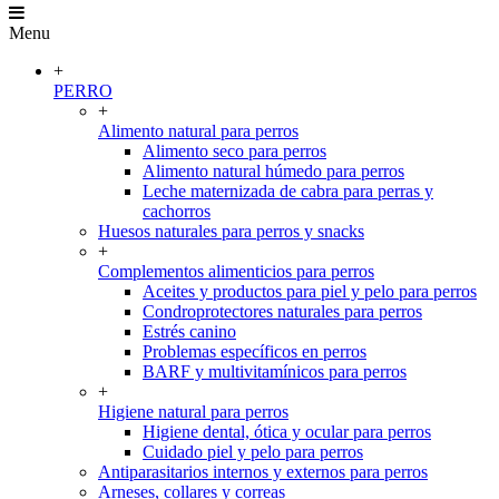
Menu
+
PERRO
+
Alimento natural para perros
Alimento seco para perros
Alimento natural húmedo para perros
Leche maternizada de cabra para perras y
cachorros
Huesos naturales para perros y snacks
+
Complementos alimenticios para perros
Aceites y productos para piel y pelo para perros
Condroprotectores naturales para perros
Estrés canino
Problemas específicos en perros
BARF y multivitamínicos para perros
+
Higiene natural para perros
Higiene dental, ótica y ocular para perros
Cuidado piel y pelo para perros
Antiparasitarios internos y externos para perros
Arneses, collares y correas