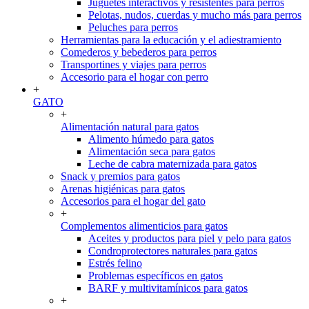
Juguetes interactivos y resistentes para perros
Pelotas, nudos, cuerdas y mucho más para perros
Peluches para perros
Herramientas para la educación y el adiestramiento
Comederos y bebederos para perros
Transportines y viajes para perros
Accesorio para el hogar con perro
+
GATO
+
Alimentación natural para gatos
Alimento húmedo para gatos
Alimentación seca para gatos
Leche de cabra maternizada para gatos
Snack y premios para gatos
Arenas higiénicas para gatos
Accesorios para el hogar del gato
+
Complementos alimenticios para gatos
Aceites y productos para piel y pelo para gatos
Condroprotectores naturales para gatos
Estrés felino
Problemas específicos en gatos
BARF y multivitamínicos para gatos
+