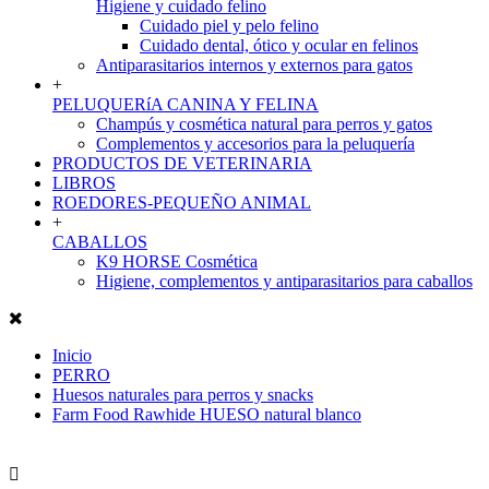
Higiene y cuidado felino
Cuidado piel y pelo felino
Cuidado dental, ótico y ocular en felinos
Antiparasitarios internos y externos para gatos
+
PELUQUERíA CANINA Y FELINA
Champús y cosmética natural para perros y gatos
Complementos y accesorios para la peluquería
PRODUCTOS DE VETERINARIA
LIBROS
ROEDORES-PEQUEÑO ANIMAL
+
CABALLOS
K9 HORSE Cosmética
Higiene, complementos y antiparasitarios para caballos
Inicio
PERRO
Huesos naturales para perros y snacks
Farm Food Rawhide HUESO natural blanco
