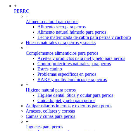
+
PERRO
+
Alimento natural para perros
Alimento seco para perros
Alimento natural húmedo para perros
Leche maternizada de cabra para perras y cachorro
Huesos naturales para perros y snacks
+
Complementos alimenticios para perros
Aceites y productos para piel y pelo para perros
Condroprotectores naturales para perros
Estrés canino
Problemas específicos en perros
BARF y multivitamínicos para perros
+
Higiene natural para perros
Higiene dental, ótica y ocular para perros
Cuidado piel y pelo para perros
Antiparasitarios internos y externos para perros
Arneses, collares y correas
Camas y cunas para perros
+
Juguetes para perros