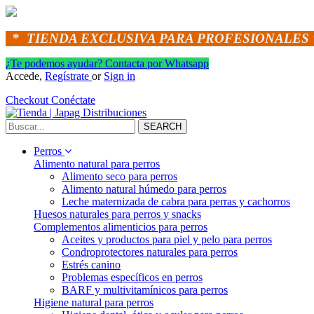
*
TIENDA EXCLUSIVA PARA PROFESIONALES 
¿Te podemos ayudar? Contacta por Whatsapp
Accede,
Regístrate
or
Sign in
Checkout
Conéctate
SEARCH
Perros
Alimento natural para perros
Alimento seco para perros
Alimento natural húmedo para perros
Leche maternizada de cabra para perras y cachorros
Huesos naturales para perros y snacks
Complementos alimenticios para perros
Aceites y productos para piel y pelo para perros
Condroprotectores naturales para perros
Estrés canino
Problemas específicos en perros
BARF y multivitamínicos para perros
Higiene natural para perros