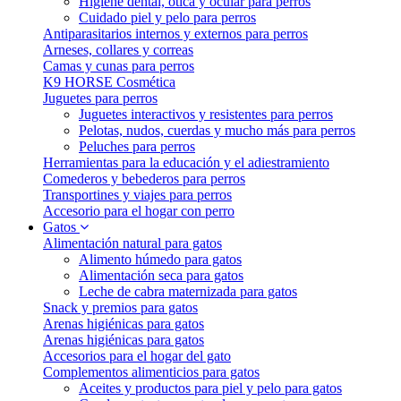
Higiene dental, ótica y ocular para perros
Cuidado piel y pelo para perros
Antiparasitarios internos y externos para perros
Arneses, collares y correas
Camas y cunas para perros
K9 HORSE Cosmética
Juguetes para perros
Juguetes interactivos y resistentes para perros
Pelotas, nudos, cuerdas y mucho más para perros
Peluches para perros
Herramientas para la educación y el adiestramiento
Comederos y bebederos para perros
Transportines y viajes para perros
Accesorio para el hogar con perro
Gatos
Alimentación natural para gatos
Alimento húmedo para gatos
Alimentación seca para gatos
Leche de cabra maternizada para gatos
Snack y premios para gatos
Arenas higiénicas para gatos
Arenas higiénicas para gatos
Accesorios para el hogar del gato
Complementos alimenticios para gatos
Aceites y productos para piel y pelo para gatos