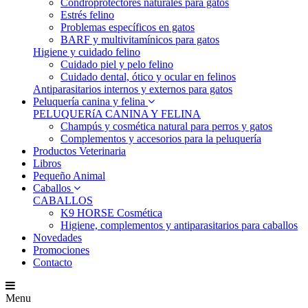
Condroprotectores naturales para gatos
Estrés felino
Problemas específicos en gatos
BARF y multivitamínicos para gatos
Higiene y cuidado felino
Cuidado piel y pelo felino
Cuidado dental, ótico y ocular en felinos
Antiparasitarios internos y externos para gatos
Peluquería canina y felina
PELUQUERíA CANINA Y FELINA
Champús y cosmética natural para perros y gatos
Complementos y accesorios para la peluquería
Productos Veterinaria
Libros
Pequeño Animal
Caballos
CABALLOS
K9 HORSE Cosmética
Higiene, complementos y antiparasitarios para caballos
Novedades
Promociones
Contacto
Menu