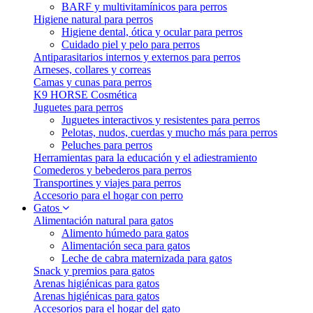
BARF y multivitamínicos para perros
Higiene natural para perros
Higiene dental, ótica y ocular para perros
Cuidado piel y pelo para perros
Antiparasitarios internos y externos para perros
Arneses, collares y correas
Camas y cunas para perros
K9 HORSE Cosmética
Juguetes para perros
Juguetes interactivos y resistentes para perros
Pelotas, nudos, cuerdas y mucho más para perros
Peluches para perros
Herramientas para la educación y el adiestramiento
Comederos y bebederos para perros
Transportines y viajes para perros
Accesorio para el hogar con perro
Gatos
Alimentación natural para gatos
Alimento húmedo para gatos
Alimentación seca para gatos
Leche de cabra maternizada para gatos
Snack y premios para gatos
Arenas higiénicas para gatos
Arenas higiénicas para gatos
Accesorios para el hogar del gato