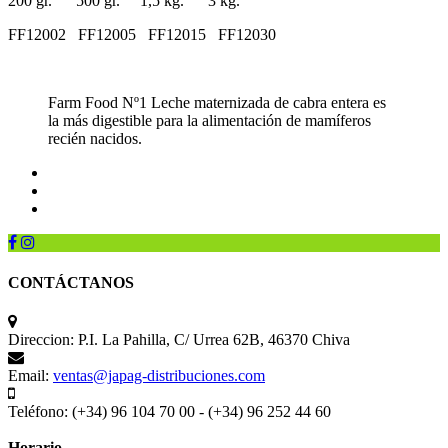
200 gr. 500 gr. 1,5 kg. 3 kg.
FF12002 FF12005 FF12015 FF12030
Farm Food Nº1 Leche maternizada de cabra entera es
la más digestible para la alimentación de mamíferos
recién nacidos.
CONTÁCTANOS
Direccion:
P.I. La Pahilla, C/ Urrea 62B, 46370 Chiva
Email:
ventas@japag-distribuciones.com
Teléfono:
(+34) 96 104 70 00 - (+34) 96 252 44 60
Horario