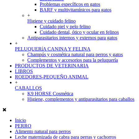
Problemas específicos en gatos
BARF y multivitamínicos para gatos
+
Higiene y cuidado felino
Cuidado piel y pelo felino
Cuidado dental, ótico y ocular en felinos
Antiparasitarios internos y externos para gatos
+
PELUQUERíA CANINA Y FELINA
Champús y cosmética natural para perros y gatos
Complementos y accesorios para la peluquería
PRODUCTOS DE VETERINARIA
LIBROS
ROEDORES-PEQUEÑO ANIMAL
+
CABALLOS
K9 HORSE Cosmética
Higiene, complementos y antiparasitarios para caballos
Inicio
PERRO
Alimento natural para perros
Leche maternizada de cabra para perras y cachorros