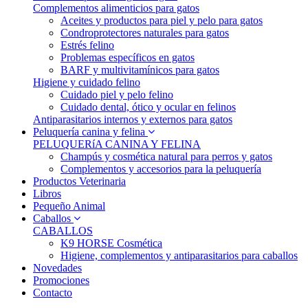
Complementos alimenticios para gatos
Aceites y productos para piel y pelo para gatos
Condroprotectores naturales para gatos
Estrés felino
Problemas específicos en gatos
BARF y multivitamínicos para gatos
Higiene y cuidado felino
Cuidado piel y pelo felino
Cuidado dental, ótico y ocular en felinos
Antiparasitarios internos y externos para gatos
Peluquería canina y felina
PELUQUERíA CANINA Y FELINA
Champús y cosmética natural para perros y gatos
Complementos y accesorios para la peluquería
Productos Veterinaria
Libros
Pequeño Animal
Caballos
CABALLOS
K9 HORSE Cosmética
Higiene, complementos y antiparasitarios para caballos
Novedades
Promociones
Contacto