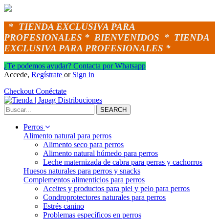
*
TIENDA EXCLUSIVA PARA
PROFESIONALES *
BIENVENIDOS *
TIENDA
EXCLUSIVA PARA PROFESIONALES *
¿Te podemos ayudar? Contacta por Whatsapp
Accede,
Regístrate
or
Sign in
Checkout
Conéctate
SEARCH
Perros
Alimento natural para perros
Alimento seco para perros
Alimento natural húmedo para perros
Leche maternizada de cabra para perras y cachorros
Huesos naturales para perros y snacks
Complementos alimenticios para perros
Aceites y productos para piel y pelo para perros
Condroprotectores naturales para perros
Estrés canino
Problemas específicos en perros