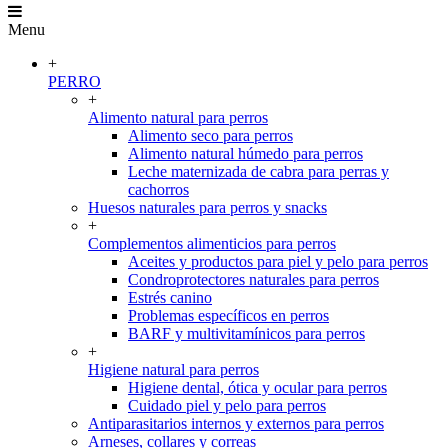
Menu
+
PERRO
+
Alimento natural para perros
Alimento seco para perros
Alimento natural húmedo para perros
Leche maternizada de cabra para perras y
cachorros
Huesos naturales para perros y snacks
+
Complementos alimenticios para perros
Aceites y productos para piel y pelo para perros
Condroprotectores naturales para perros
Estrés canino
Problemas específicos en perros
BARF y multivitamínicos para perros
+
Higiene natural para perros
Higiene dental, ótica y ocular para perros
Cuidado piel y pelo para perros
Antiparasitarios internos y externos para perros
Arneses, collares y correas