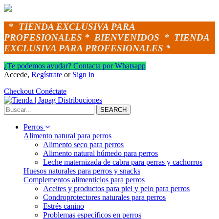
*
TIENDA EXCLUSIVA PARA
PROFESIONALES *
BIENVENIDOS *
TIENDA
EXCLUSIVA PARA PROFESIONALES *
¿Te podemos ayudar? Contacta por Whatsapp
Accede,
Regístrate
or
Sign in
Checkout
Conéctate
SEARCH
Perros
Alimento natural para perros
Alimento seco para perros
Alimento natural húmedo para perros
Leche maternizada de cabra para perras y cachorros
Huesos naturales para perros y snacks
Complementos alimenticios para perros
Aceites y productos para piel y pelo para perros
Condroprotectores naturales para perros
Estrés canino
Problemas específicos en perros