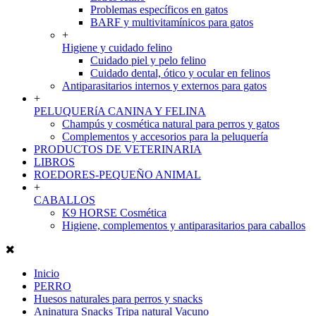
Problemas específicos en gatos
BARF y multivitamínicos para gatos
+
Higiene y cuidado felino
Cuidado piel y pelo felino
Cuidado dental, ótico y ocular en felinos
Antiparasitarios internos y externos para gatos
+
PELUQUERíA CANINA Y FELINA
Champús y cosmética natural para perros y gatos
Complementos y accesorios para la peluquería
PRODUCTOS DE VETERINARIA
LIBROS
ROEDORES-PEQUEÑO ANIMAL
+
CABALLOS
K9 HORSE Cosmética
Higiene, complementos y antiparasitarios para caballos
Inicio
PERRO
Huesos naturales para perros y snacks
Aninatura Snacks Tripa natural Vacuno