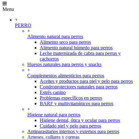
Menu
+
PERRO
+
Alimento natural para perros
Alimento seco para perros
Alimento natural húmedo para perros
Leche maternizada de cabra para perras y
cachorros
Huesos naturales para perros y snacks
+
Complementos alimenticios para perros
Aceites y productos para piel y pelo para perros
Condroprotectores naturales para perros
Estrés canino
Problemas específicos en perros
BARF y multivitamínicos para perros
+
Higiene natural para perros
Higiene dental, ótica y ocular para perros
Cuidado piel y pelo para perros
Antiparasitarios internos y externos para perros
Arneses, collares y correas