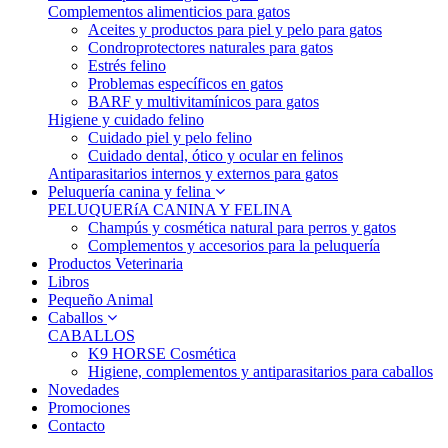
Complementos alimenticios para gatos
Aceites y productos para piel y pelo para gatos
Condroprotectores naturales para gatos
Estrés felino
Problemas específicos en gatos
BARF y multivitamínicos para gatos
Higiene y cuidado felino
Cuidado piel y pelo felino
Cuidado dental, ótico y ocular en felinos
Antiparasitarios internos y externos para gatos
Peluquería canina y felina
PELUQUERíA CANINA Y FELINA
Champús y cosmética natural para perros y gatos
Complementos y accesorios para la peluquería
Productos Veterinaria
Libros
Pequeño Animal
Caballos
CABALLOS
K9 HORSE Cosmética
Higiene, complementos y antiparasitarios para caballos
Novedades
Promociones
Contacto