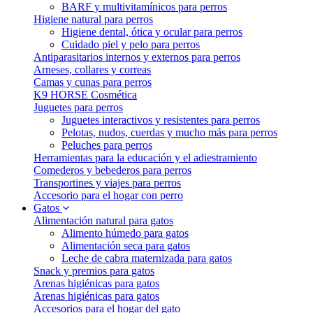
BARF y multivitamínicos para perros
Higiene natural para perros
Higiene dental, ótica y ocular para perros
Cuidado piel y pelo para perros
Antiparasitarios internos y externos para perros
Arneses, collares y correas
Camas y cunas para perros
K9 HORSE Cosmética
Juguetes para perros
Juguetes interactivos y resistentes para perros
Pelotas, nudos, cuerdas y mucho más para perros
Peluches para perros
Herramientas para la educación y el adiestramiento
Comederos y bebederos para perros
Transportines y viajes para perros
Accesorio para el hogar con perro
Gatos
Alimentación natural para gatos
Alimento húmedo para gatos
Alimentación seca para gatos
Leche de cabra maternizada para gatos
Snack y premios para gatos
Arenas higiénicas para gatos
Arenas higiénicas para gatos
Accesorios para el hogar del gato