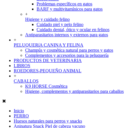
Problemas específicos en gatos
BARF y multivitamínicos para gatos
+
Higiene y cuidado felino
Cuidado piel y pelo felino
Cuidado dental, ótico y ocular en felinos
Antiparasitarios internos y externos para gatos
+
PELUQUERíA CANINA Y FELINA
Champús y cosmética natural para perros y gatos
Complementos y accesorios para la peluquería
PRODUCTOS DE VETERINARIA
LIBROS
ROEDORES-PEQUEÑO ANIMAL
+
CABALLOS
K9 HORSE Cosmética
Higiene, complementos y antiparasitarios para caballos
Inicio
PERRO
Huesos naturales para perros y snacks
Aninatura Snack Piel de cabeza vacuno