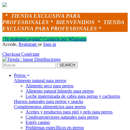
*
TIENDA EXCLUSIVA PARA
PROFESIONALES *
BIENVENIDOS *
TIENDA
EXCLUSIVA PARA PROFESIONALES *
¿Te podemos ayudar? Contacta por Whatsapp
Accede,
Regístrate
or
Sign in
Checkout
Conéctate
SEARCH
Perros
Alimento natural para perros
Alimento seco para perros
Alimento natural húmedo para perros
Leche maternizada de cabra para perras y cachorros
Huesos naturales para perros y snacks
Complementos alimenticios para perros
Aceites y productos para piel y pelo para perros
Condroprotectores naturales para perros
Estrés canino
Problemas específicos en perros