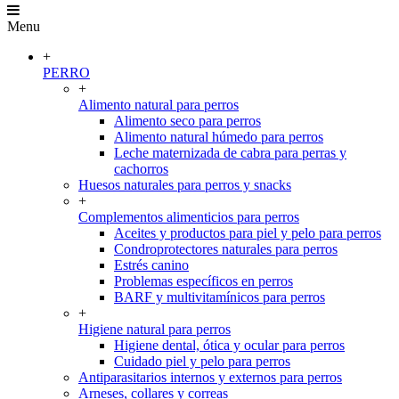
Menu
+
PERRO
+
Alimento natural para perros
Alimento seco para perros
Alimento natural húmedo para perros
Leche maternizada de cabra para perras y
cachorros
Huesos naturales para perros y snacks
+
Complementos alimenticios para perros
Aceites y productos para piel y pelo para perros
Condroprotectores naturales para perros
Estrés canino
Problemas específicos en perros
BARF y multivitamínicos para perros
+
Higiene natural para perros
Higiene dental, ótica y ocular para perros
Cuidado piel y pelo para perros
Antiparasitarios internos y externos para perros
Arneses, collares y correas