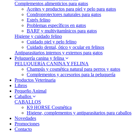
Complementos alimenticios para gatos
Aceites y productos para piel y pelo para gatos
Condroprotectores naturales para gatos
Estrés felino
Problemas específicos en gatos
BARF y multivitamínicos para gatos
Higiene y cuidado felino
Cuidado piel y pelo felino
Cuidado dental, ótico y ocular en felinos
Antiparasitarios internos y externos para gatos
Peluquería canina y felina
PELUQUERíA CANINA Y FELINA
Champús y cosmética natural para perros y gatos
Complementos y accesorios para la peluquería
Productos Veterinaria
Libros
Pequeño Animal
Caballos
CABALLOS
K9 HORSE Cosmética
Higiene, complementos y antiparasitarios para caballos
Novedades
Promociones
Contacto