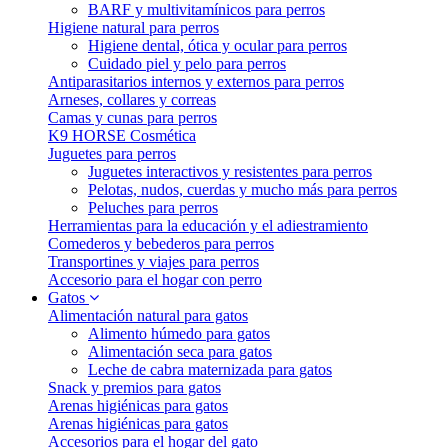
BARF y multivitamínicos para perros
Higiene natural para perros
Higiene dental, ótica y ocular para perros
Cuidado piel y pelo para perros
Antiparasitarios internos y externos para perros
Arneses, collares y correas
Camas y cunas para perros
K9 HORSE Cosmética
Juguetes para perros
Juguetes interactivos y resistentes para perros
Pelotas, nudos, cuerdas y mucho más para perros
Peluches para perros
Herramientas para la educación y el adiestramiento
Comederos y bebederos para perros
Transportines y viajes para perros
Accesorio para el hogar con perro
Gatos
Alimentación natural para gatos
Alimento húmedo para gatos
Alimentación seca para gatos
Leche de cabra maternizada para gatos
Snack y premios para gatos
Arenas higiénicas para gatos
Arenas higiénicas para gatos
Accesorios para el hogar del gato