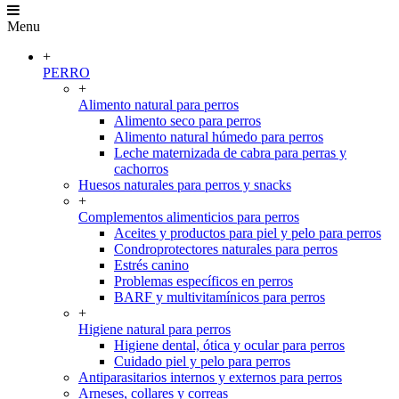
Menu
+
PERRO
+
Alimento natural para perros
Alimento seco para perros
Alimento natural húmedo para perros
Leche maternizada de cabra para perras y
cachorros
Huesos naturales para perros y snacks
+
Complementos alimenticios para perros
Aceites y productos para piel y pelo para perros
Condroprotectores naturales para perros
Estrés canino
Problemas específicos en perros
BARF y multivitamínicos para perros
+
Higiene natural para perros
Higiene dental, ótica y ocular para perros
Cuidado piel y pelo para perros
Antiparasitarios internos y externos para perros
Arneses, collares y correas