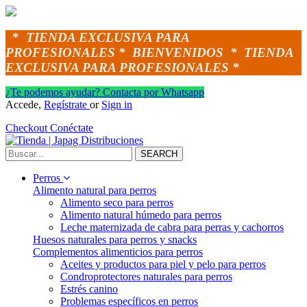
*
TIENDA EXCLUSIVA PARA
PROFESIONALES *
BIENVENIDOS *
TIENDA
EXCLUSIVA PARA PROFESIONALES *
¿Te podemos ayudar? Contacta por Whatsapp
Accede,
Regístrate
or
Sign in
Checkout
Conéctate
SEARCH
Perros
Alimento natural para perros
Alimento seco para perros
Alimento natural húmedo para perros
Leche maternizada de cabra para perras y cachorros
Huesos naturales para perros y snacks
Complementos alimenticios para perros
Aceites y productos para piel y pelo para perros
Condroprotectores naturales para perros
Estrés canino
Problemas específicos en perros