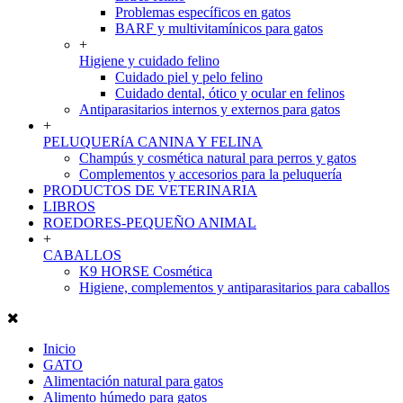
Problemas específicos en gatos
BARF y multivitamínicos para gatos
+
Higiene y cuidado felino
Cuidado piel y pelo felino
Cuidado dental, ótico y ocular en felinos
Antiparasitarios internos y externos para gatos
+
PELUQUERíA CANINA Y FELINA
Champús y cosmética natural para perros y gatos
Complementos y accesorios para la peluquería
PRODUCTOS DE VETERINARIA
LIBROS
ROEDORES-PEQUEÑO ANIMAL
+
CABALLOS
K9 HORSE Cosmética
Higiene, complementos y antiparasitarios para caballos
Inicio
GATO
Alimentación natural para gatos
Alimento húmedo para gatos