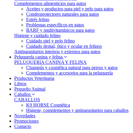
Complementos alimenticios para gatos
Aceites y productos para piel y pelo para gatos
Condroprotectores naturales para gatos
Estrés felino
Problemas específicos en gatos
BARF y multivitamínicos para gatos
Higiene y cuidado felino
Cuidado piel y pelo felino
Cuidado dental, ótico y ocular en felinos
Antiparasitarios internos y externos para gatos
Peluquería canina y felina
PELUQUERíA CANINA Y FELINA
Champús y cosmética natural para perros y gatos
Complementos y accesorios para la peluquería
Productos Veterinaria
Libros
Pequeño Animal
Caballos
CABALLOS
K9 HORSE Cosmética
Higiene, complementos y antiparasitarios para caballos
Novedades
Promociones
Contacto