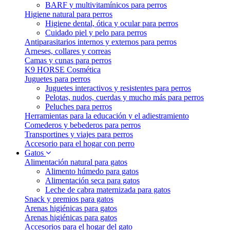
BARF y multivitamínicos para perros
Higiene natural para perros
Higiene dental, ótica y ocular para perros
Cuidado piel y pelo para perros
Antiparasitarios internos y externos para perros
Arneses, collares y correas
Camas y cunas para perros
K9 HORSE Cosmética
Juguetes para perros
Juguetes interactivos y resistentes para perros
Pelotas, nudos, cuerdas y mucho más para perros
Peluches para perros
Herramientas para la educación y el adiestramiento
Comederos y bebederos para perros
Transportines y viajes para perros
Accesorio para el hogar con perro
Gatos
Alimentación natural para gatos
Alimento húmedo para gatos
Alimentación seca para gatos
Leche de cabra maternizada para gatos
Snack y premios para gatos
Arenas higiénicas para gatos
Arenas higiénicas para gatos
Accesorios para el hogar del gato