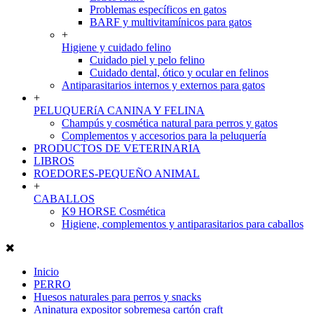
Problemas específicos en gatos
BARF y multivitamínicos para gatos
+
Higiene y cuidado felino
Cuidado piel y pelo felino
Cuidado dental, ótico y ocular en felinos
Antiparasitarios internos y externos para gatos
+
PELUQUERíA CANINA Y FELINA
Champús y cosmética natural para perros y gatos
Complementos y accesorios para la peluquería
PRODUCTOS DE VETERINARIA
LIBROS
ROEDORES-PEQUEÑO ANIMAL
+
CABALLOS
K9 HORSE Cosmética
Higiene, complementos y antiparasitarios para caballos
Inicio
PERRO
Huesos naturales para perros y snacks
Aninatura expositor sobremesa cartón craft