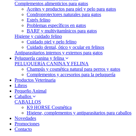
Complementos alimenticios para gatos
Aceites y productos para piel y pelo para gatos
Condroprotectores naturales para gatos
Estrés felino
Problemas específicos en gatos
BARF y multivitamínicos para gatos
Higiene y cuidado felino
Cuidado piel y pelo felino
Cuidado dental, ótico y ocular en felinos
Antiparasitarios internos y externos para gatos
Peluquería canina y felina
PELUQUERíA CANINA Y FELINA
Champús y cosmética natural para perros y gatos
Complementos y accesorios para la peluquería
Productos Veterinaria
Libros
Pequeño Animal
Caballos
CABALLOS
K9 HORSE Cosmética
Higiene, complementos y antiparasitarios para caballos
Novedades
Promociones
Contacto