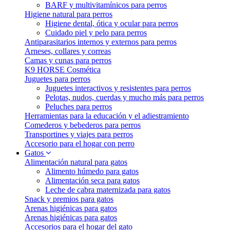
BARF y multivitamínicos para perros
Higiene natural para perros
Higiene dental, ótica y ocular para perros
Cuidado piel y pelo para perros
Antiparasitarios internos y externos para perros
Arneses, collares y correas
Camas y cunas para perros
K9 HORSE Cosmética
Juguetes para perros
Juguetes interactivos y resistentes para perros
Pelotas, nudos, cuerdas y mucho más para perros
Peluches para perros
Herramientas para la educación y el adiestramiento
Comederos y bebederos para perros
Transportines y viajes para perros
Accesorio para el hogar con perro
Gatos
Alimentación natural para gatos
Alimento húmedo para gatos
Alimentación seca para gatos
Leche de cabra maternizada para gatos
Snack y premios para gatos
Arenas higiénicas para gatos
Arenas higiénicas para gatos
Accesorios para el hogar del gato