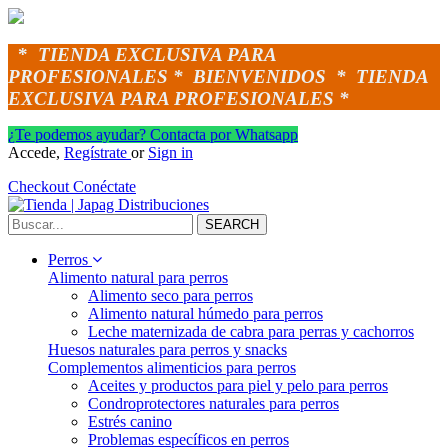
*
TIENDA EXCLUSIVA PARA
PROFESIONALES *
BIENVENIDOS *
TIENDA
EXCLUSIVA PARA PROFESIONALES *
¿Te podemos ayudar? Contacta por Whatsapp
Accede,
Regístrate
or
Sign in
Checkout
Conéctate
SEARCH
Perros
Alimento natural para perros
Alimento seco para perros
Alimento natural húmedo para perros
Leche maternizada de cabra para perras y cachorros
Huesos naturales para perros y snacks
Complementos alimenticios para perros
Aceites y productos para piel y pelo para perros
Condroprotectores naturales para perros
Estrés canino
Problemas específicos en perros