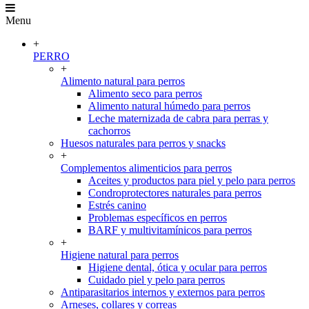
Menu
+
PERRO
+
Alimento natural para perros
Alimento seco para perros
Alimento natural húmedo para perros
Leche maternizada de cabra para perras y
cachorros
Huesos naturales para perros y snacks
+
Complementos alimenticios para perros
Aceites y productos para piel y pelo para perros
Condroprotectores naturales para perros
Estrés canino
Problemas específicos en perros
BARF y multivitamínicos para perros
+
Higiene natural para perros
Higiene dental, ótica y ocular para perros
Cuidado piel y pelo para perros
Antiparasitarios internos y externos para perros
Arneses, collares y correas