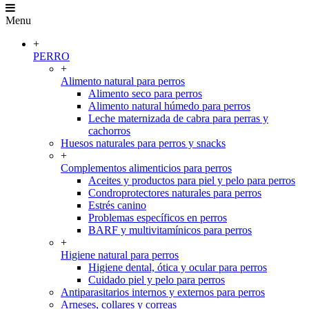
Menu
+
PERRO
+
Alimento natural para perros
Alimento seco para perros
Alimento natural húmedo para perros
Leche maternizada de cabra para perras y
cachorros
Huesos naturales para perros y snacks
+
Complementos alimenticios para perros
Aceites y productos para piel y pelo para perros
Condroprotectores naturales para perros
Estrés canino
Problemas específicos en perros
BARF y multivitamínicos para perros
+
Higiene natural para perros
Higiene dental, ótica y ocular para perros
Cuidado piel y pelo para perros
Antiparasitarios internos y externos para perros
Arneses, collares y correas