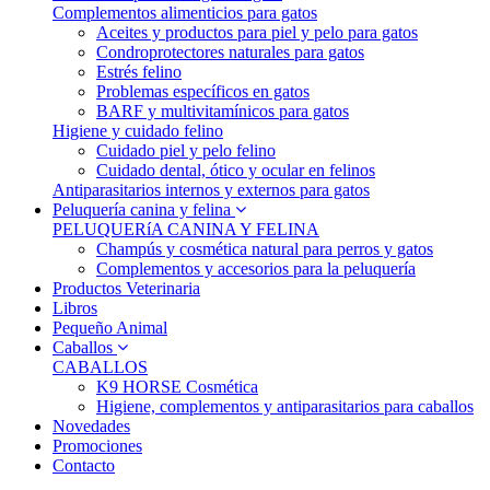
Complementos alimenticios para gatos
Aceites y productos para piel y pelo para gatos
Condroprotectores naturales para gatos
Estrés felino
Problemas específicos en gatos
BARF y multivitamínicos para gatos
Higiene y cuidado felino
Cuidado piel y pelo felino
Cuidado dental, ótico y ocular en felinos
Antiparasitarios internos y externos para gatos
Peluquería canina y felina
PELUQUERíA CANINA Y FELINA
Champús y cosmética natural para perros y gatos
Complementos y accesorios para la peluquería
Productos Veterinaria
Libros
Pequeño Animal
Caballos
CABALLOS
K9 HORSE Cosmética
Higiene, complementos y antiparasitarios para caballos
Novedades
Promociones
Contacto