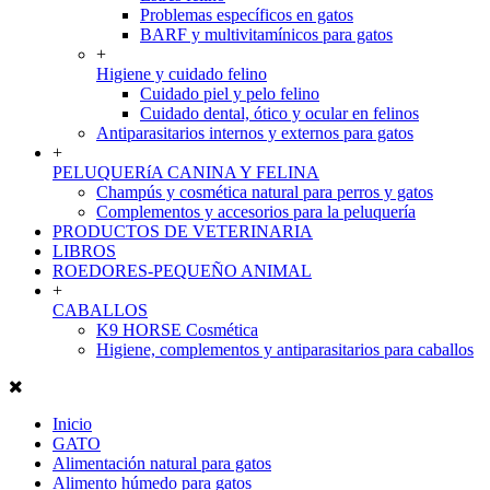
Problemas específicos en gatos
BARF y multivitamínicos para gatos
+
Higiene y cuidado felino
Cuidado piel y pelo felino
Cuidado dental, ótico y ocular en felinos
Antiparasitarios internos y externos para gatos
+
PELUQUERíA CANINA Y FELINA
Champús y cosmética natural para perros y gatos
Complementos y accesorios para la peluquería
PRODUCTOS DE VETERINARIA
LIBROS
ROEDORES-PEQUEÑO ANIMAL
+
CABALLOS
K9 HORSE Cosmética
Higiene, complementos y antiparasitarios para caballos
Inicio
GATO
Alimentación natural para gatos
Alimento húmedo para gatos