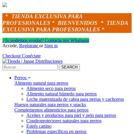
*
TIENDA EXCLUSIVA PARA
PROFESIONALES *
BIENVENIDOS *
TIENDA
EXCLUSIVA PARA PROFESIONALES *
¿Te podemos ayudar? Contacta por Whatsapp
Accede,
Regístrate
or
Sign in
Checkout
Conéctate
SEARCH
Perros
Alimento natural para perros
Alimento seco para perros
Alimento natural húmedo para perros
Leche maternizada de cabra para perras y cachorros
Huesos naturales para perros y snacks
Complementos alimenticios para perros
Aceites y productos para piel y pelo para perros
Condroprotectores naturales para perros
Estrés canino
Problemas específicos en perros