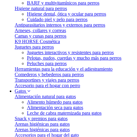
BARF y multivitamínicos para perros
Higiene natural para perros
Higiene dental, ótica y ocular para perros
Cuidado piel y pelo para perros
Antiparasitarios internos y externos para perros
Arneses, collares y correas
Camas y cunas para perros
K9 HORSE Cosmética
Juguetes para perros
Juguetes interactivos y resistentes para perros
Pelotas, nudos, cuerdas y mucho más para perros
Peluches para perros
Herramientas para la educación y el adiestramiento
Comederos y bebederos para perros
Transportines y viajes para perros
Accesorio para el hogar con perro
Gatos
Alimentación natural para gatos
Alimento húmedo para gatos
Alimentación seca para gatos
Leche de cabra maternizada para gatos
Snack y premios para gatos
Arenas higiénicas para gatos
Arenas higiénicas para gatos
Accesorios para el hogar del gato