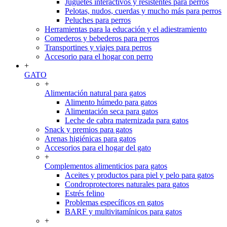
Juguetes interactivos y resistentes para perros
Pelotas, nudos, cuerdas y mucho más para perros
Peluches para perros
Herramientas para la educación y el adiestramiento
Comederos y bebederos para perros
Transportines y viajes para perros
Accesorio para el hogar con perro
+
GATO
+
Alimentación natural para gatos
Alimento húmedo para gatos
Alimentación seca para gatos
Leche de cabra maternizada para gatos
Snack y premios para gatos
Arenas higiénicas para gatos
Accesorios para el hogar del gato
+
Complementos alimenticios para gatos
Aceites y productos para piel y pelo para gatos
Condroprotectores naturales para gatos
Estrés felino
Problemas específicos en gatos
BARF y multivitamínicos para gatos
+