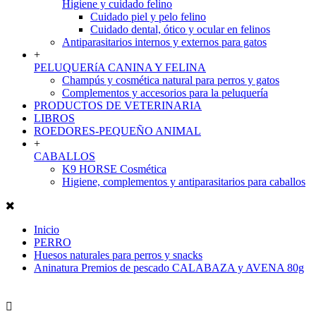
Higiene y cuidado felino
Cuidado piel y pelo felino
Cuidado dental, ótico y ocular en felinos
Antiparasitarios internos y externos para gatos
+
PELUQUERíA CANINA Y FELINA
Champús y cosmética natural para perros y gatos
Complementos y accesorios para la peluquería
PRODUCTOS DE VETERINARIA
LIBROS
ROEDORES-PEQUEÑO ANIMAL
+
CABALLOS
K9 HORSE Cosmética
Higiene, complementos y antiparasitarios para caballos
Inicio
PERRO
Huesos naturales para perros y snacks
Aninatura Premios de pescado CALABAZA y AVENA 80g
