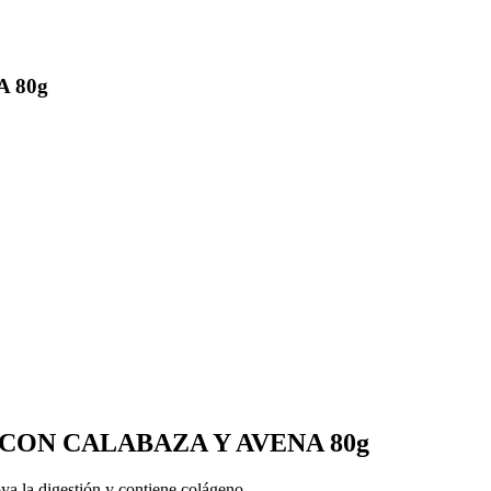
A 80g
CON CALABAZA Y AVENA 80g
ya la digestión y contiene colágeno.