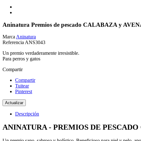
Aninatura Premios de pescado CALABAZA y AVEN
Marca
Aninatura
Referencia
ANS3043
Un premio verdaderamente irresistible.
Para perros y gatos
Compartir
Compartir
Tuitear
Pinterest
Descripción
ANINATURA - PREMIOS DE PESCADO 
Un premio sano, sabroso y holístico. Beneficioso para piel y pelo, apo