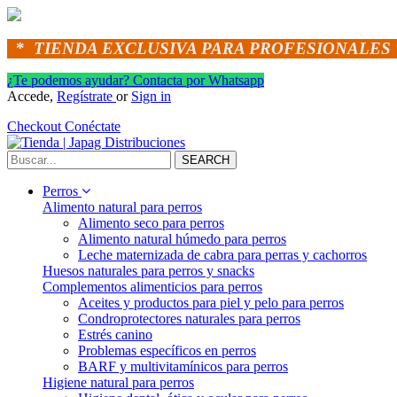
*
TIENDA EXCLUSIVA PARA PROFESIONALES 
¿Te podemos ayudar? Contacta por Whatsapp
Accede,
Regístrate
or
Sign in
Checkout
Conéctate
SEARCH
Perros
Alimento natural para perros
Alimento seco para perros
Alimento natural húmedo para perros
Leche maternizada de cabra para perras y cachorros
Huesos naturales para perros y snacks
Complementos alimenticios para perros
Aceites y productos para piel y pelo para perros
Condroprotectores naturales para perros
Estrés canino
Problemas específicos en perros
BARF y multivitamínicos para perros
Higiene natural para perros