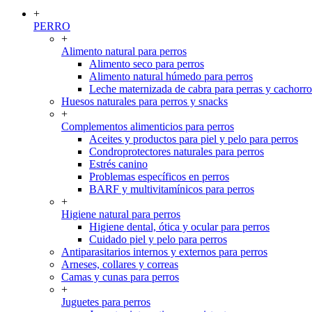
+
PERRO
+
Alimento natural para perros
Alimento seco para perros
Alimento natural húmedo para perros
Leche maternizada de cabra para perras y cachorro
Huesos naturales para perros y snacks
+
Complementos alimenticios para perros
Aceites y productos para piel y pelo para perros
Condroprotectores naturales para perros
Estrés canino
Problemas específicos en perros
BARF y multivitamínicos para perros
+
Higiene natural para perros
Higiene dental, ótica y ocular para perros
Cuidado piel y pelo para perros
Antiparasitarios internos y externos para perros
Arneses, collares y correas
Camas y cunas para perros
+
Juguetes para perros