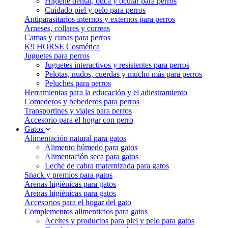
Higiene dental, ótica y ocular para perros
Cuidado piel y pelo para perros
Antiparasitarios internos y externos para perros
Arneses, collares y correas
Camas y cunas para perros
K9 HORSE Cosmética
Juguetes para perros
Juguetes interactivos y resistentes para perros
Pelotas, nudos, cuerdas y mucho más para perros
Peluches para perros
Herramientas para la educación y el adiestramiento
Comederos y bebederos para perros
Transportines y viajes para perros
Accesorio para el hogar con perro
Gatos
Alimentación natural para gatos
Alimento húmedo para gatos
Alimentación seca para gatos
Leche de cabra maternizada para gatos
Snack y premios para gatos
Arenas higiénicas para gatos
Arenas higiénicas para gatos
Accesorios para el hogar del gato
Complementos alimenticios para gatos
Aceites y productos para piel y pelo para gatos