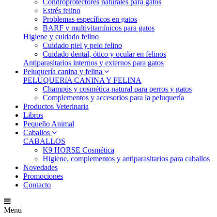
Condroprotectores naturales para gatos
Estrés felino
Problemas específicos en gatos
BARF y multivitamínicos para gatos
Higiene y cuidado felino
Cuidado piel y pelo felino
Cuidado dental, ótico y ocular en felinos
Antiparasitarios internos y externos para gatos
Peluquería canina y felina
PELUQUERíA CANINA Y FELINA
Champús y cosmética natural para perros y gatos
Complementos y accesorios para la peluquería
Productos Veterinaria
Libros
Pequeño Animal
Caballos
CABALLOS
K9 HORSE Cosmética
Higiene, complementos y antiparasitarios para caballos
Novedades
Promociones
Contacto
Menu