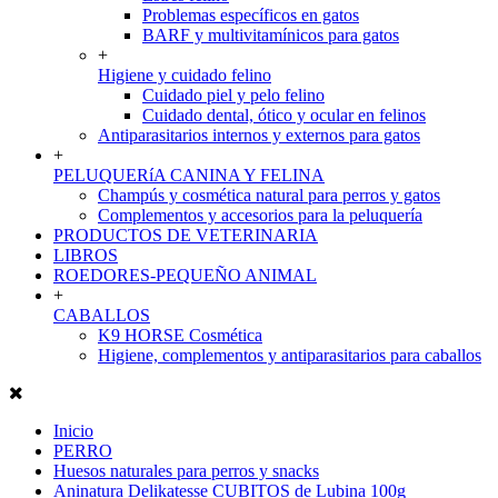
Problemas específicos en gatos
BARF y multivitamínicos para gatos
+
Higiene y cuidado felino
Cuidado piel y pelo felino
Cuidado dental, ótico y ocular en felinos
Antiparasitarios internos y externos para gatos
+
PELUQUERíA CANINA Y FELINA
Champús y cosmética natural para perros y gatos
Complementos y accesorios para la peluquería
PRODUCTOS DE VETERINARIA
LIBROS
ROEDORES-PEQUEÑO ANIMAL
+
CABALLOS
K9 HORSE Cosmética
Higiene, complementos y antiparasitarios para caballos
Inicio
PERRO
Huesos naturales para perros y snacks
Aninatura Delikatesse CUBITOS de Lubina 100g