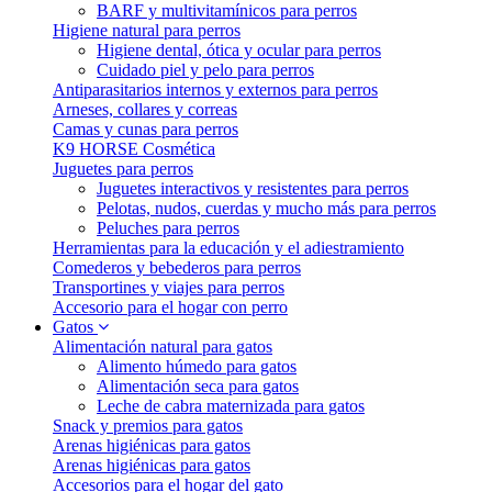
BARF y multivitamínicos para perros
Higiene natural para perros
Higiene dental, ótica y ocular para perros
Cuidado piel y pelo para perros
Antiparasitarios internos y externos para perros
Arneses, collares y correas
Camas y cunas para perros
K9 HORSE Cosmética
Juguetes para perros
Juguetes interactivos y resistentes para perros
Pelotas, nudos, cuerdas y mucho más para perros
Peluches para perros
Herramientas para la educación y el adiestramiento
Comederos y bebederos para perros
Transportines y viajes para perros
Accesorio para el hogar con perro
Gatos
Alimentación natural para gatos
Alimento húmedo para gatos
Alimentación seca para gatos
Leche de cabra maternizada para gatos
Snack y premios para gatos
Arenas higiénicas para gatos
Arenas higiénicas para gatos
Accesorios para el hogar del gato