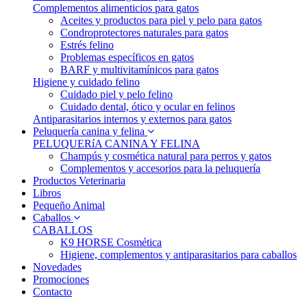
Complementos alimenticios para gatos
Aceites y productos para piel y pelo para gatos
Condroprotectores naturales para gatos
Estrés felino
Problemas específicos en gatos
BARF y multivitamínicos para gatos
Higiene y cuidado felino
Cuidado piel y pelo felino
Cuidado dental, ótico y ocular en felinos
Antiparasitarios internos y externos para gatos
Peluquería canina y felina
PELUQUERíA CANINA Y FELINA
Champús y cosmética natural para perros y gatos
Complementos y accesorios para la peluquería
Productos Veterinaria
Libros
Pequeño Animal
Caballos
CABALLOS
K9 HORSE Cosmética
Higiene, complementos y antiparasitarios para caballos
Novedades
Promociones
Contacto