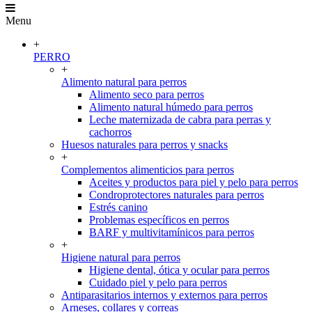
Menu
+
PERRO
+
Alimento natural para perros
Alimento seco para perros
Alimento natural húmedo para perros
Leche maternizada de cabra para perras y
cachorros
Huesos naturales para perros y snacks
+
Complementos alimenticios para perros
Aceites y productos para piel y pelo para perros
Condroprotectores naturales para perros
Estrés canino
Problemas específicos en perros
BARF y multivitamínicos para perros
+
Higiene natural para perros
Higiene dental, ótica y ocular para perros
Cuidado piel y pelo para perros
Antiparasitarios internos y externos para perros
Arneses, collares y correas