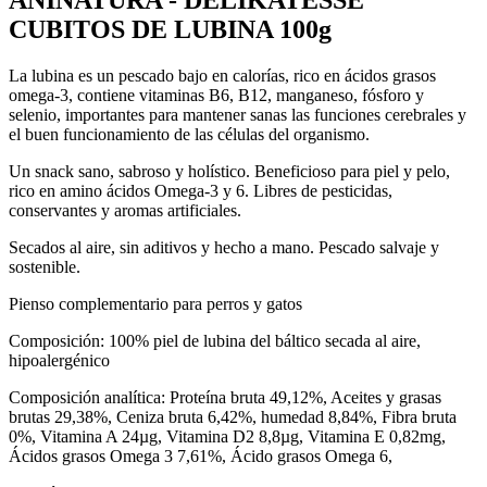
ANINATURA - DELIKATESSE
CUBITOS DE LUBINA 100g
La lubina es un pescado bajo en calorías, rico en ácidos grasos
omega-3, contiene vitaminas B6, B12, manganeso, fósforo y
selenio, importantes para mantener sanas las funciones cerebrales y
el buen funcionamiento de las células del organismo.
Un snack sano, sabroso y holístico. Beneficioso para piel y pelo,
rico en amino ácidos Omega-3 y 6. Libres de pesticidas,
conservantes y aromas artificiales.
Secados al aire, sin aditivos y hecho a mano. Pescado salvaje y
sostenible.
Pienso complementario para perros y gatos
Composición: 100% piel de lubina del báltico secada al aire,
hipoalergénico
Composición analítica: Proteína bruta 49,12%, Aceites y grasas
brutas 29,38%, Ceniza bruta 6,42%, humedad 8,84%, Fibra bruta
0%, Vitamina A 24µg, Vitamina D2 8,8µg, Vitamina E 0,82mg,
Ácidos grasos Omega 3 7,61%, Ácido grasos Omega 6,