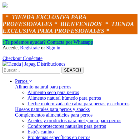
*
TIENDA EXCLUSIVA PARA
PROFESIONALES *
BIENVENIDOS *
TIENDA
EXCLUSIVA PARA PROFESIONALES *
¿Te podemos ayudar? Contacta por Whatsapp
Accede,
Regístrate
or
Sign in
Checkout
Conéctate
SEARCH
Perros
Alimento natural para perros
Alimento seco para perros
Alimento natural húmedo para perros
Leche maternizada de cabra para perras y cachorros
Huesos naturales para perros y snacks
Complementos alimenticios para perros
Aceites y productos para piel y pelo para perros
Condroprotectores naturales para perros
Estrés canino
Problemas específicos en perros