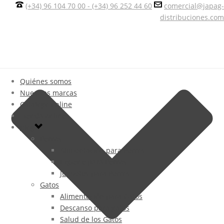
(+34) 96 104 70 00 - (+34) 96 252 44 60
comercial@japag-
distribuciones.com
Quiénes somos
Nuestras marcas
Catálogo online
Tienda online
Blog
Perros
Alimentación para Perros
Higiene para Perros
Juguetes para Perros
Gatos
Alimentación para Gatos
Descanso para gatos
Salud de los Gatos