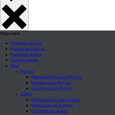
Mapa web
Quiénes somos
Nuestras marcas
Catálogo online
Tienda online
Blog
Perros
Alimentación para Perros
Higiene para Perros
Juguetes para Perros
Gatos
Alimentación para Gatos
Descanso para gatos
Salud de los Gatos