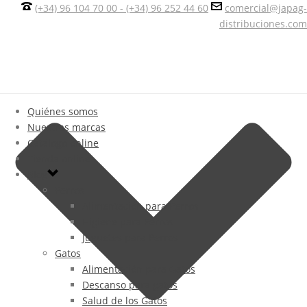
(+34) 96 104 70 00 - (+34) 96 252 44 60
comercial@japag-
distribuciones.com
Quiénes somos
Nuestras marcas
Catálogo online
Tienda online
Blog
Perros
Alimentación para Perros
Higiene para Perros
Juguetes para Perros
Gatos
Alimentación para Gatos
Descanso para gatos
Salud de los Gatos